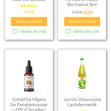
Bio France 5ml
Note
9,50
€
29,00
€
8,00
€
5.00
sur 5
Ajouter Au Panier
Ajouter Au Panier
Mettre de côté
Mettre de côté
Extrait De Pépins
Jus De Choucroute
De Pamplemousse
Lactofermenté
– EPP (Citrusflor)