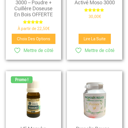
3000 – Poudre +
Activé Moso 3000
Cuillère Doseuse
En Bois OFFERTE
Note
30,00
€
4.88
sur 5
Note
À partir de
22,50
€
4.76
sur 5
Choix Des Options
Lire La Suite
Mettre de côté
Mettre de côté
Promo !