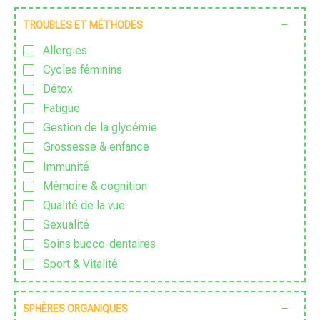
Sans huile essentielle
TROUBLES ET MÉTHODES
Sans lactose
Allergies
Sans nanoparticules
Cycles féminins
Sans OGM
Détox
Sans parfum
Fatigue
Sans Pesticide
Gestion de la glycémie
Sans sucre ajouté
Grossesse & enfance
Sauvage
Immunité
Traditionnel
Mémoire & cognition
Vegan
Qualité de la vue
Végétarien
Sexualité
Soins bucco-dentaires
Sport & Vitalité
Stress
Zen
SPHÈRES ORGANIQUES