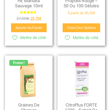
HE Manuka
Propolis Rouge –
Sauvage 10ml
50 Ou 100 Gélules
À partir de
36,50
€
Note
27,00
€
25,75
€
4.33
sur 5
Ajouter Au Panier
Choix Des Options
Mettre de côté
Mettre de côté
Promo !
Graines De
CitroPlus FORTE