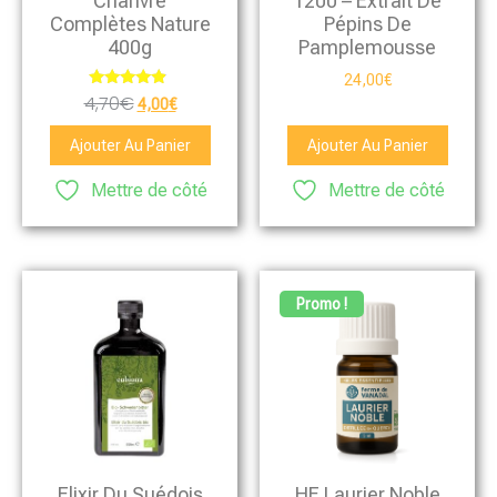
Chanvre
1200 – Extrait De
Complètes Nature
Pépins De
400g
Pamplemousse
24,00
€
Note
4,70
€
4,00
€
4.67
sur 5
Ajouter Au Panier
Ajouter Au Panier
Mettre de côté
Mettre de côté
Promo !
Elixir Du Suédois
HE Laurier Noble