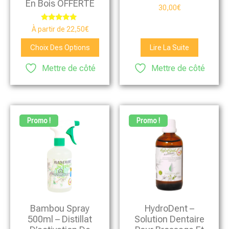
En Bois OFFERTE
Note
30,00
€
4.88
sur 5
Note
À partir de
22,50
€
4.76
sur 5
Choix Des Options
Lire La Suite
Mettre de côté
Mettre de côté
Promo !
Promo !
Bambou Spray
HydroDent –
500ml – Distillat
Solution Dentaire