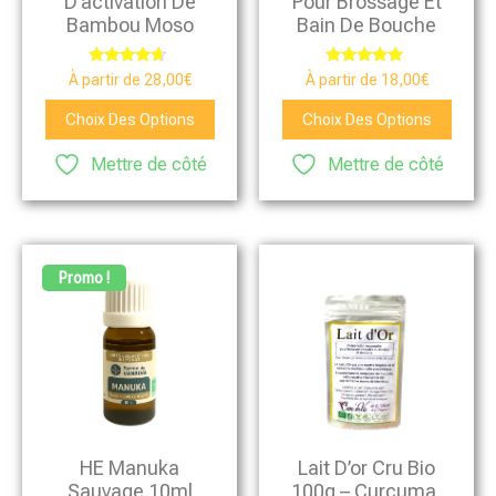
D’activation De
Pour Brossage Et
Bambou Moso
Bain De Bouche
Note
Note
À partir de
28,00
€
À partir de
18,00
€
4.46
4.75
sur 5
sur 5
Choix Des Options
Choix Des Options
Mettre de côté
Mettre de côté
Promo !
HE Manuka
Lait D’or Cru Bio
Sauvage 10ml
100g – Curcuma,