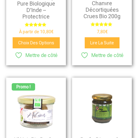
Chanvre
Pure Biologique
Décortiquées
D’Inde –
Crues Bio 200g
Protectrice
Note
Note
7,80
€
À partir de
10,80
€
5.00
5.00
sur 5
sur 5
Choix Des Options
Lire La Suite
Mettre de côté
Mettre de côté
Promo !