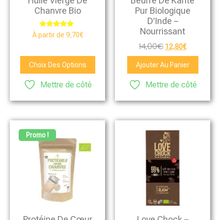
Huile Vierge De
Beurre De Karité
Chanvre Bio
Pur Biologique
D’Inde –
Nourrissant
Note
À partir de
9,70
€
5.00
14,00
€
sur 5
12,80
€
Choix Des Options
Ajouter Au Panier
Mettre de côté
Mettre de côté
Promo !
Protéine De Cœur
Love Chock –