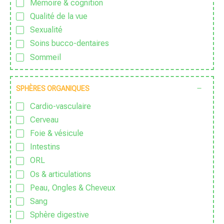
Mémoire & cognition
Sans sucre ajouté
Qualité de la vue
Sauvage
Sexualité
Traditionnel
Soins bucco-dentaires
Vegan
Sommeil
Végétarien
Sport & Vitalité
Zéro déchet
Stress
SPHÈRES ORGANIQUES
Zen
Cardio-vasculaire
Cerveau
Foie & vésicule
Intestins
ORL
Os & articulations
Peau, Ongles & Cheveux
Sang
Sphère digestive