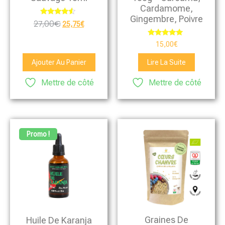
Cardamome,
Gingembre, Poivre
Note
27,00
€
25,75
€
4.33
sur 5
Note
15,00
€
5.00
sur 5
Ajouter Au Panier
Lire La Suite
Mettre de côté
Mettre de côté
Promo !
Graines De
Huile De Karanja