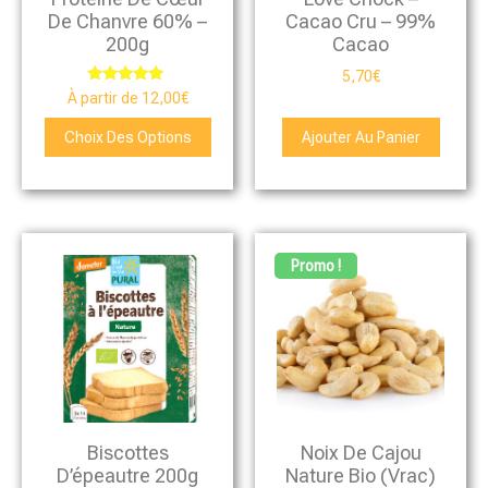
De Chanvre 60% –
Cacao Cru – 99%
200g
Cacao
5,70
€
Note
À partir de
12,00
€
5.00
sur 5
Choix Des Options
Ajouter Au Panier
Promo !
Biscottes
Noix De Cajou
D’épeautre 200g
Nature Bio (vrac)