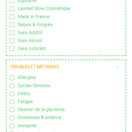
Équitable
Lauréat Slow Cosmétique
Made in France
Nature & Progrès
Sans Additif
Sans Alcool
Sans colorant
Sans Conservateur
Sans Excipient
TROUBLES ET MÉTHODES
Sans Gluten
Allergies
Sans huile de palme
Cycles féminins
Sans huile essentielle
Détox
Sans lactose
Fatigue
Sans nanoparticules
Gestion de la glycémie
Sans OGM
Grossesse & enfance
Sans parfum
Immunité
Sans Pesticide