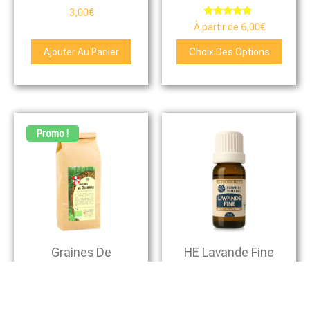
3,00
€
Note
À partir de
6,00
€
4.75
sur 5
Ajouter Au Panier
Choix Des Options
Promo !
Graines De
HE Lavande Fine
Chanvre
Du Quercy Bio
Complètes Nature
10ml + 2ml Offerts
400g