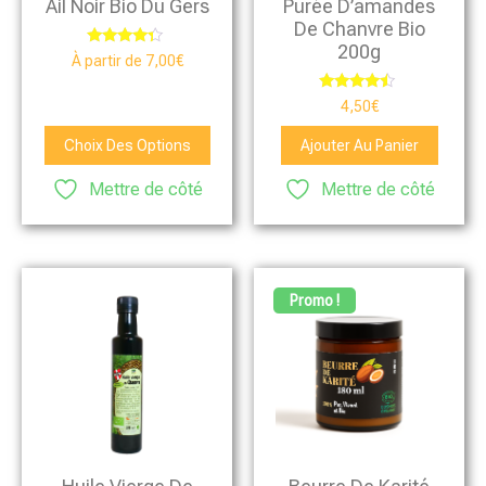
Ail Noir Bio Du Gers
Purée D’amandes
De Chanvre Bio
200g
Note
À partir de
7,00
€
4.13
sur 5
Note
4,50
€
4.25
sur 5
Choix Des Options
Ajouter Au Panier
Mettre de côté
Mettre de côté
Promo !