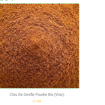
Clou De Girofle Poudre Bio (Vrac)
4,10
€