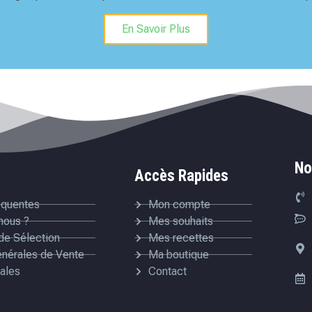
En Savoir Plus
No
Accès Rapides
équentes
Mon compte
nous ?
Mes souhaits
de Sélection
Mes recettes
énérales de Vente
Ma boutique
ales
Contact