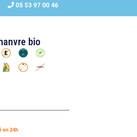
05 53 97 00 46
chanvre bio
é en 24h