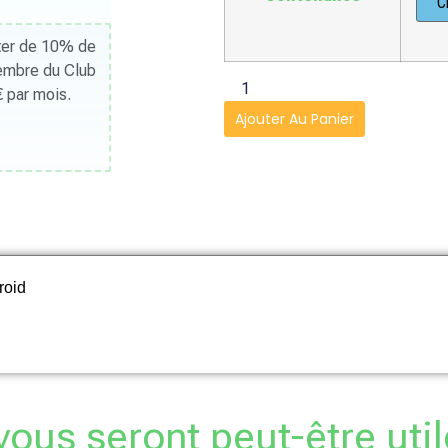
iter de 10% de
Membre du Club
 par mois.
Ajouter Au Panier
roid
 vous seront peut-être util