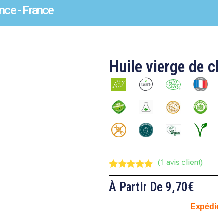
nce - France
Huile vierge de 
(
1
avis client)
Noté
1
5.00
sur 5
À Partir De
9,70
€
basé sur
notation
Expédi
client