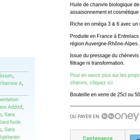
Huile de chanvre biologique d
assaisonnement et cosmétique
Riche en oméga 3 & 6 avec un r
Produite en France à Entrelacs
région Auvergne-Rhône-Alpes.
Issue du pressage du chènevis b
filtrage ni transformation.
Pour en savoir plus sur les propri
ésium
,
chanvre, cliquez ici
Vitamine A
,
Bouteille en verre de 25cl ou 50
mentation
ans Additif
,
r
,
Sans
OU PAYER EN
Sans huile
s
,
Sans
égétarien
Contenance