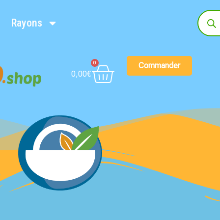
Rayons
0
Commander
0,00
€