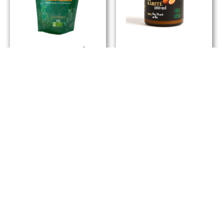
Spiruline BIO À
Beurre De Karité
Haute Teneur En
Pur Biologique
Phycocyanine En
D’Inde –
Comprimés
Nourrissant
14,00
€
À partir de
9,00
€
12,80
€
Choix Des Options
Ajouter Au Panier
Promo !