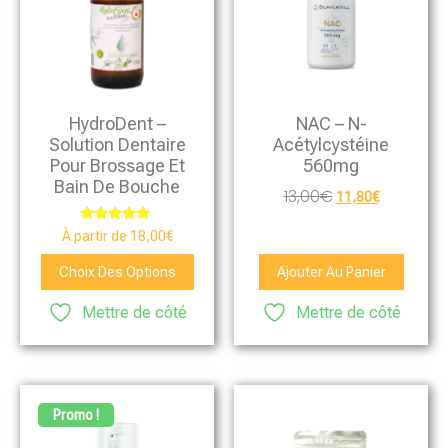
HydroDent –
NAC – N-
Solution Dentaire
Acétylcystéine
Pour Brossage Et
560mg
Bain De Bouche
13,00
€
11,80
€
Note
À partir de
18,00
€
4.75
sur 5
Choix Des Options
Ajouter Au Panier
Mettre de côté
Mettre de côté
Promo !