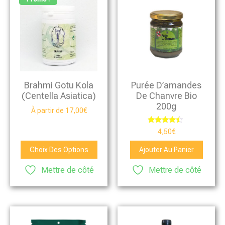
Brahmi Gotu Kola
Purée D’amandes
(Centella Asiatica)
De Chanvre Bio
200g
À partir de
17,00
€
Note
4,50
€
4.25
sur 5
Choix Des Options
Ajouter Au Panier
Mettre de côté
Mettre de côté