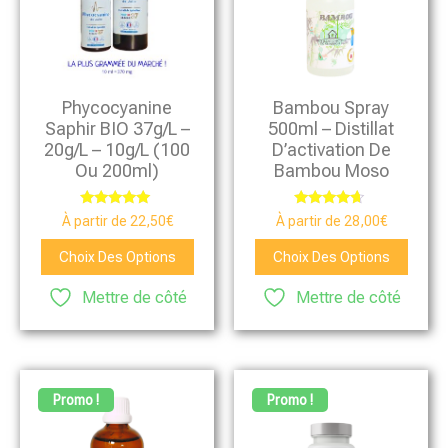
Phycocyanine
Bambou Spray
Saphir BIO 37g/L –
500ml – Distillat
20g/L – 10g/L (100
D’activation De
Ou 200ml)
Bambou Moso
Note
Note
À partir de
22,50
€
À partir de
28,00
€
4.85
4.46
sur 5
sur 5
Choix Des Options
Choix Des Options
Mettre de côté
Mettre de côté
Promo !
Promo !