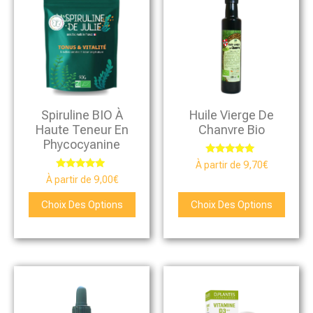
Spiruline BIO À
Huile Vierge De
Haute Teneur En
Chanvre Bio
Phycocyanine
Note
À partir de
9,70
€
5.00
Note
À partir de
9,00
€
sur 5
4.75
sur 5
Choix Des Options
Choix Des Options