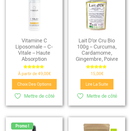
Vitamine C
Lait D’or Cru Bio
Liposomale – C-
100g – Curcuma,
Vitale – Haute
Cardamome,
Absorption
Gingembre, Poivre
Note
Note
À partir de
49,00
€
15,00
€
5.00
5.00
sur 5
sur 5
Choix Des Options
Lire La Suite
Mettre de côté
Mettre de côté
Promo !