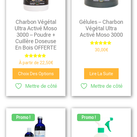
Charbon Végétal
Gélules – Charbon
Ultra Activé Moso
Végétal Ultra
3000 – Poudre +
Activé Moso 3000
Cuillère Doseuse
En Bois OFFERTE
Note
30,00
€
4.88
sur 5
Note
À partir de
22,50
€
4.76
sur 5
Choix Des Options
Lire La Suite
Mettre de côté
Mettre de côté
Promo !
Promo !