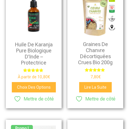
Graines De
Huile De Karanja
Chanvre
Pure Biologique
Décortiquées
D’Inde –
Crues Bio 200g
Protectrice
Note
Note
7,80
€
À partir de
10,80
€
5.00
5.00
sur 5
sur 5
Choix Des Options
Lire La Suite
Mettre de côté
Mettre de côté
Promo !