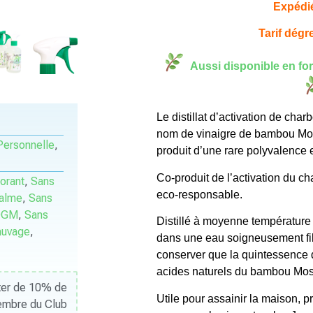
Expédi
notations
client
Tarif dégre
Aussi disponible en fo
Le distillat d’activation de cha
nom de vinaigre de bambou Mo
Personnelle
,
produit d’une rare polyvalence e
Co-produit de l’activation du ch
orant
,
Sans
eco-responsable.
palme
,
Sans
OGM
,
Sans
Distillé à moyenne température pu
auvage
,
dans une eau soigneusement fi
conserver que la quintessence
acides naturels du bambou Mos
iter de 10% de
Utile pour assainir la maison, pr
Membre du Club