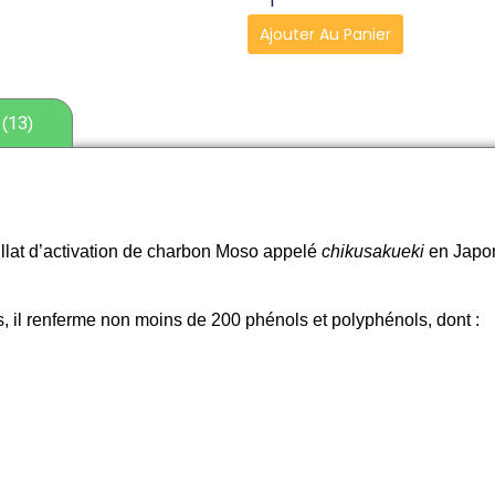
Ajouter Au Panier
 (13)
tillat d’activation de charbon Moso appelé
chikusakueki
en Japon
, il renferme non moins de 200 phénols et polyphénols, dont :