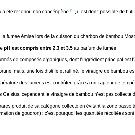
(1)
so a été reconnu non cancérigène
, il est donc possible de l’u
de la fumée émise lors de la cuisson du charbon de
bambou Moso
le
pH est compris entre 2,3 et 3,5
au
parfum de fumée.
formés de
composés organiques, dont l’ingrédient principal est l
une, mais, une fois distillé et raffiné, le vinaigre de bambou es
pérature
des fumées est contrôlée grâce à un capteur de tempér
s Celsius, cependant
le vinaigre de bambou n’est pas collecté
rares produit de sa catégorie collecté en évitant la
zone basse t
rmation de goudron) : c’est pourquoi les quantités récoltées sont