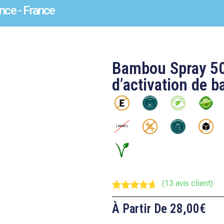
nce - France
Bambou Spray 500
d’activation de
(
13
avis client)
Noté
13
4.46
sur 5
À Partir De
28,00
€
basé
sur