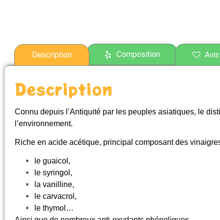
Composition
Description
Avis
Description
Connu depuis l’Antiquité par les peuples asiatiques, le dis
l’environnement.
Riche en acide acétique, principal composant des vinaigres
le guaicol,
le syringol,
la vanilline,
le carvacrol,
le thymol…
Ainsi que de nombreux anti-oxydants phénoliques.