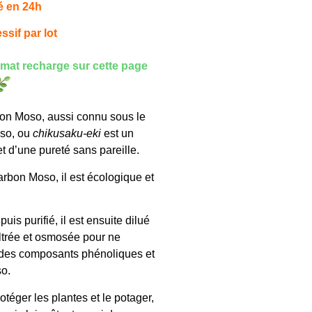
é en 24h
ssif par lot
rmat recharge sur cette page
rbon Moso, aussi connu sous le
so, ou
chikusaku-eki
est un
t d’une pureté sans pareille.
arbon Moso, il est écologique et
is purifié, il est ensuite dilué
ltrée et osmosée pour ne
 des composants phénoliques et
o.
otéger les plantes et le potager,