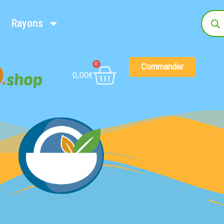
Rayons
0
Commander
0,00
€