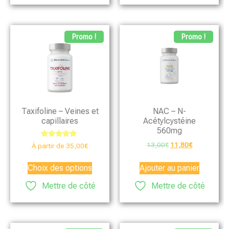
Promo !
Promo !
Taxifoline – Veines et
NAC – N-
capillaires
Acétylcystéine
560mg
Note
13,00
€
11,80
€
À partir de
35,00
€
5.00
sur 5
Choix des options
Ajouter au panier
Mettre de côté
Mettre de côté