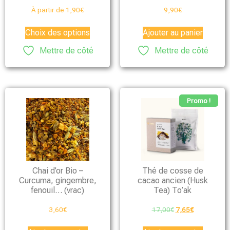
À partir de
1,90
€
9,90
€
Choix des options
Ajouter au panier
Mettre de côté
Mettre de côté
Promo !
Chai d’or Bio –
Thé de cosse de
Curcuma, gingembre,
cacao ancien (Husk
fenouil… (vrac)
Tea) To’ak
3,60
€
17,00
€
7,65
€