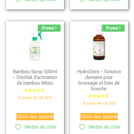
Promo !
Promo !
Bambou Spray 500ml
HydroDent – Solution
– Distillat d’activation
dentaire pour
de bambou Moso
brossage et bain de
bouche
Note
À partir de
28,00
€
4.46
Note
À partir de
18,00
€
sur 5
4.75
sur 5
Choix des options
Choix des options
Mettre de côté
Mettre de côté