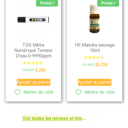
Promo !
Promo !
TDS Mètre
HE Manuka sauvage
Numérique Testeur
10ml
D’eau 0-9990ppm
Note
27,00
€
25,75
€
4.33
Note
15,00
€
9,70
€
sur 5
5.00
sur 5
Ajouter au panier
Ajouter au panier
Mettre de côté
Mettre de côté
Voir toutes les remises et lots
→