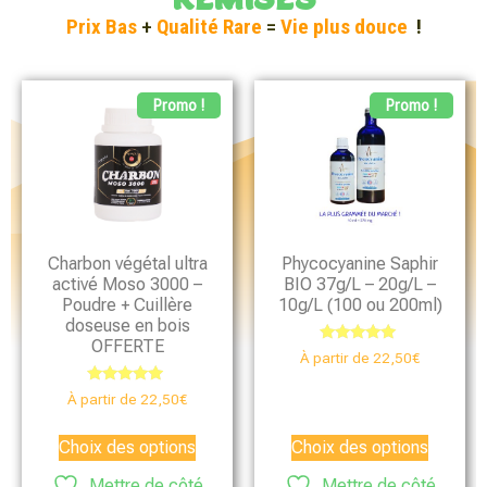
Prix Bas
+
Qualité Rare
=
Vie plus douce
!
Promo !
Promo !
Charbon végétal ultra
Phycocyanine Saphir
activé Moso 3000 –
BIO 37g/L – 20g/L –
Poudre + Cuillère
10g/L (100 ou 200ml)
doseuse en bois
OFFERTE
Note
À partir de
22,50
€
4.85
sur 5
Note
À partir de
22,50
€
4.76
sur 5
Choix des options
Choix des options
Mettre de côté
Mettre de côté