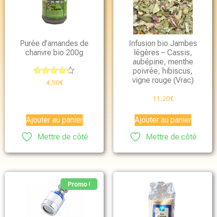
Purée d’amandes de
Infusion bio Jambes
chanvre bio 200g
légères – Cassis,
aubépine, menthe
poivrée, hibiscus,
vigne rouge (Vrac)
Note
4,50
€
4.25
sur 5
11,20
€
Ajouter au panier
Ajouter au panier
Mettre de côté
Mettre de côté
Promo !