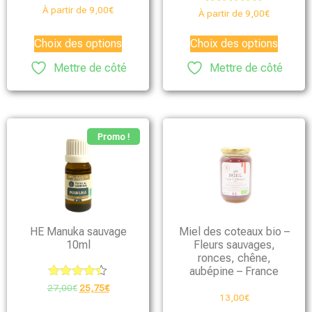
À partir de
9,00
€
Note
À partir de
9,00
€
4.75
sur 5
Choix des options
Choix des options
Mettre de côté
Mettre de côté
Promo !
HE Manuka sauvage
Miel des coteaux bio –
10ml
Fleurs sauvages,
ronces, chêne,
aubépine – France
Note
27,00
€
25,75
€
4.33
13,00
€
sur 5