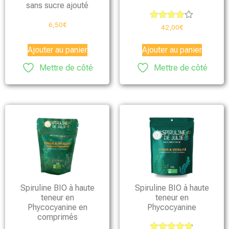
sans sucre ajouté
6,50
€
Note
42,00
€
4.00
sur 5
Ajouter au panier
Ajouter au panier
Mettre de côté
Mettre de côté
Spiruline BIO à haute
Spiruline BIO à haute
teneur en
teneur en
Phycocyanine en
Phycocyanine
comprimés