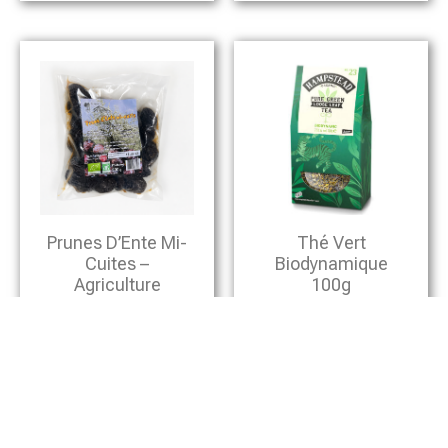
Prunes D’Ente Mi-
Thé Vert
Cuites –
Biodynamique
Agriculture
100g
Biologique – 500g
6,50
€
11,50
€
Ajouter Au Panier
Ajouter Au Panier