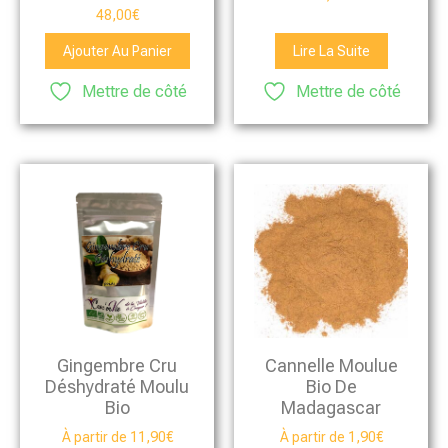
Note
48,00
€
4.00
sur 5
Ajouter Au Panier
Lire La Suite
Mettre de côté
Mettre de côté
Gingembre Cru
Cannelle Moulue
Déshydraté Moulu
Bio De
Bio
Madagascar
À partir de
11,90
€
À partir de
1,90
€