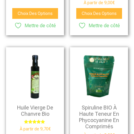
Note
À partir de
9,00
€
4.75
sur 5
Choix Des Options
Choix Des Options
Mettre de côté
Mettre de côté
Huile Vierge De
Spiruline BIO À
Chanvre Bio
Haute Teneur En
Phycocyanine En
Comprimés
Note
À partir de
9,70
€
5.00