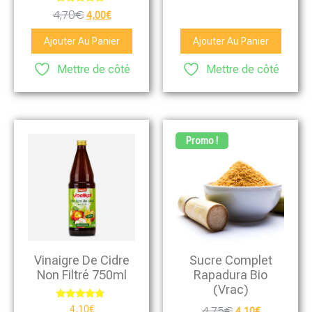
Note
4,70
€
4,00
€
4.67
sur 5
Ajouter Au Panier
Ajouter Au Panier
Mettre de côté
Mettre de côté
Promo !
Vinaigre De Cidre
Sucre Complet
Non Filtré 750ml
Rapadura Bio
(vrac)
Note
4,75
€
4,10
€
4,10
€