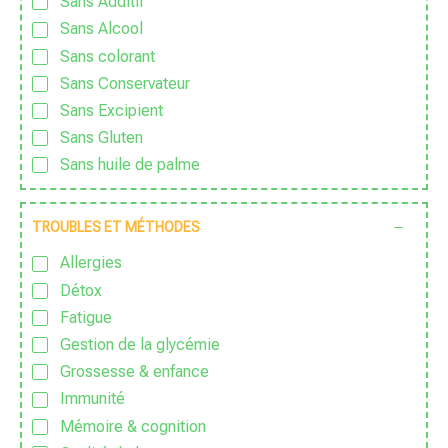
Sans Additif
Sans Alcool
Sans colorant
Sans Conservateur
Sans Excipient
Sans Gluten
Sans huile de palme
Sans huile essentielle
Sans lactose
TROUBLES ET MÉTHODES
Sans nanoparticules
Allergies
Sans OGM
Détox
Sans parfum
Fatigue
Sans Pesticide
Gestion de la glycémie
Sans sucre ajouté
Grossesse & enfance
Sauvage
Immunité
Traditionnel
Mémoire & cognition
Vegan