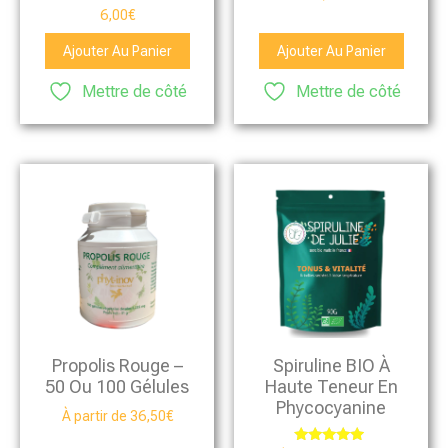
5.00
Note
6,00
€
sur 5
5.00
sur 5
Ajouter Au Panier
Ajouter Au Panier
Mettre de côté
Mettre de côté
Propolis Rouge –
Spiruline BIO À
50 Ou 100 Gélules
Haute Teneur En
Phycocyanine
À partir de
36,50
€