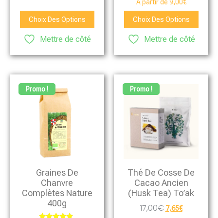
À partir de
9,00
€
sur 5
Choix Des Options
Choix Des Options
Mettre de côté
Mettre de côté
Promo !
Promo !
Graines De
Thé De Cosse De
Chanvre
Cacao Ancien
Complètes Nature
(Husk Tea) To’ak
400g
17,00
€
7,65
€