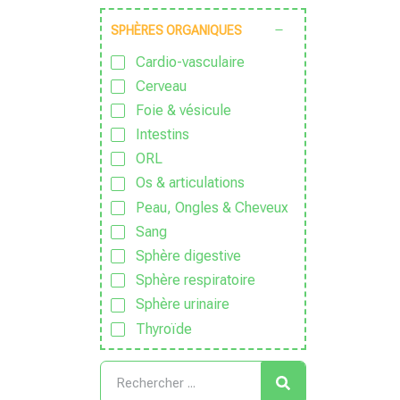
Vegan
Stress
SPHÈRES ORGANIQUES
Végétarien
Zen
Cardio-vasculaire
Zéro déchet
Cerveau
Foie & vésicule
Intestins
ORL
Os & articulations
Peau, Ongles & Cheveux
Sang
Sphère digestive
Sphère respiratoire
Sphère urinaire
Thyroïde