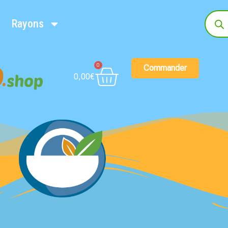
Rayons
0
Commander
0,00
€