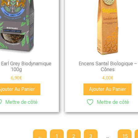
 Earl Grey Biodynamique
Encens Santal Biologique –
100g
Cônes
6,90
€
4,00
€
Ajouter Au Panier
Ajouter Au Panier
Mettre de côté
Mettre de côté
…
←
1
2
3
15