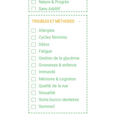
Nature & Progrès
Sans Additif
Sans Alcool
TROUBLES ET MÉTHODES
Sans colorant
Sans Conservateur
Allergies
Sans Excipient
Cycles féminins
Sans Gluten
Détox
Sans huile de palme
Fatigue
Sans huile essentielle
Gestion de la glycémie
Sans lactose
Grossesse & enfance
Sans nanoparticules
Immunité
Sans OGM
Mémoire & cognition
Sans parfum
Qualité de la vue
Sans Pesticide
Sexualité
Sans sucre ajouté
Soins bucco-dentaires
Sauvage
Sommeil
Traditionnel
Sport & Vitalité