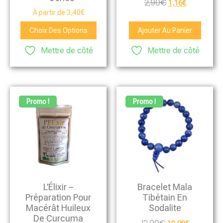
2,90
€
1,16
€
À partir de
3,40
€
Choix Des Options
Ajouter Au Panier
Mettre de côté
Mettre de côté
Promo !
Promo !
L’Élixir –
Bracelet Mala
Préparation Pour
Tibétain En
Macérât Huileux
Sodalite
De Curcuma