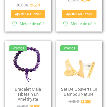
12,00
€
10,90
€
30,00
€
25,20
€
Ajouter Au Panier
Ajouter Au Panier
Mettre de côté
Mettre de côté
Promo !
Promo !
Bracelet Mala
Set De Couverts En
Tibétain En
Bambou Naturel
Améthyste
19,00
€
13,30
€
12,00
€
10,90
€