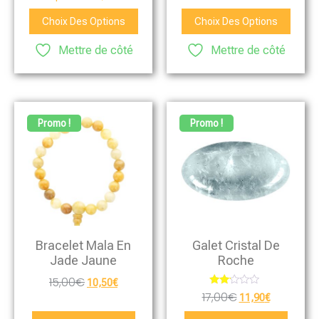
Choix Des Options
Choix Des Options
Mettre de côté
Mettre de côté
Promo !
Promo !
Bracelet Mala En
Galet Cristal De
Jade Jaune
Roche
15,00
€
10,50
€
Note
17,00
€
11,90
€
2.00
sur