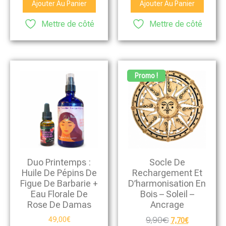
5
Ajouter Au Panier
Ajouter Au Panier
Mettre de côté
Mettre de côté
Promo !
Duo Printemps :
Socle De
Huile De Pépins De
Rechargement Et
Figue De Barbarie +
D’harmonisation En
Eau Florale De
Bois – Soleil –
Rose De Damas
Ancrage
9,90
€
49,00
€
7,70
€