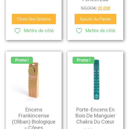
50,00
€
20,00
€
Choix Des Options
Ajouter Au Panier
Mettre de côté
Mettre de côté
Promo !
Promo !
Encens
Porte-Encens En
Frankincense
Bois De Manguier
(Oliban) Biologique
Chakra Du Cœur
– Cônes