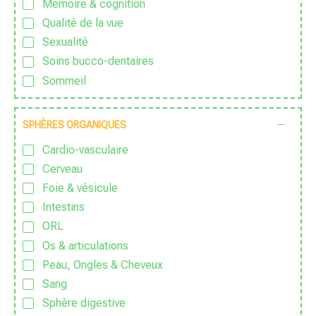
Mémoire & cognition
Sans OGM
Qualité de la vue
Sans parfum
Sexualité
Sans Pesticide
Soins bucco-dentaires
Sans sucre ajouté
Sommeil
Sauvage
Sport & Vitalité
Traditionnel
Stress
SPHÈRES ORGANIQUES
Vegan
Zen
Végétarien
Cardio-vasculaire
Zéro déchet
Cerveau
Foie & vésicule
Intestins
ORL
Os & articulations
Peau, Ongles & Cheveux
Sang
Sphère digestive