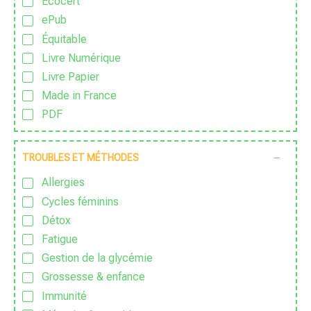
Ecocert
ePub
Équitable
Livre Numérique
Livre Papier
Made in France
PDF
Sans Additif
Sans Alcool
TROUBLES ET MÉTHODES
Sans colorant
Allergies
Sans Conservateur
Cycles féminins
Sans Excipient
Détox
Sans Gluten
Fatigue
Sans huile de palme
Gestion de la glycémie
Sans huile essentielle
Grossesse & enfance
Sans lactose
Immunité
Sans nanoparticules