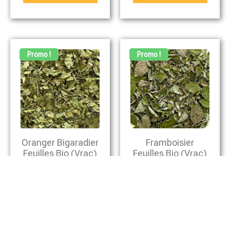
Promo !
Promo !
Oranger Bigaradier
Framboisier
Feuilles Bio (vrac)
Feuilles Bio (vrac)
3,90
€
4,10
€
3,15
€
3,70
€
Ajouter Au Panier
Ajouter Au Panier