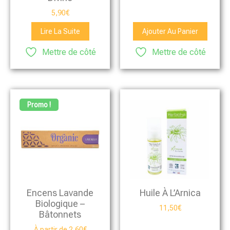
5,90
€
Lire La Suite
Ajouter Au Panier
Mettre de côté
Mettre de côté
Promo !
Encens Lavande
Huile À L’Arnica
Biologique –
11,50
€
Bâtonnets
À partir de
2,60
€