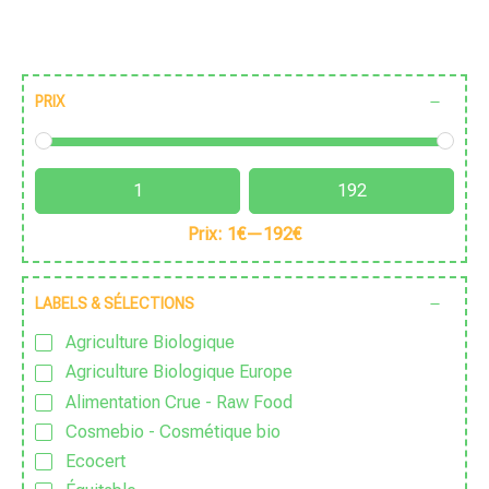
PRIX
Prix:
1€
—
192€
LABELS & SÉLECTIONS
Agriculture Biologique
Agriculture Biologique Europe
Alimentation Crue - Raw Food
Cosmebio - Cosmétique bio
Ecocert