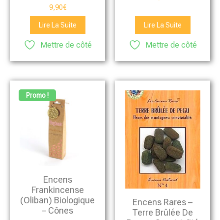
9,90
€
Lire La Suite
Lire La Suite
Mettre de côté
Mettre de côté
Promo !
Encens
Frankincense
(Oliban) Biologique
Encens Rares –
– Cônes
Terre Brûlée De