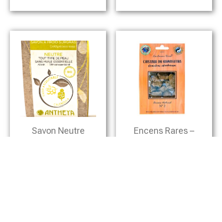
Savon Neutre
Encens Rares –
Surgras Au
Cristaux Du
Calendula – Sans
Kamasutra –
HE – Peaux Fragiles
Aphrodisiaque
– 100g
5,90
€
4,50
€
Ajouter Au Panier
Ajouter Au Panier