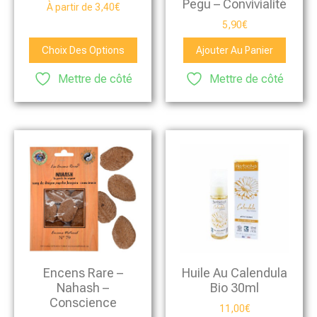
Pegu – Convivialité
À partir de
3,40
€
5,90
€
Choix Des Options
Ajouter Au Panier
Mettre de côté
Mettre de côté
Encens Rare –
Huile Au Calendula
Nahash –
Bio 30ml
Conscience
11,00
€