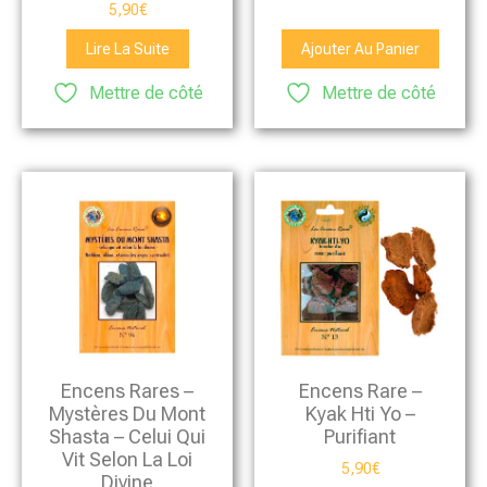
5,90
€
Lire La Suite
Ajouter Au Panier
Mettre de côté
Mettre de côté
Encens Rares –
Encens Rare –
Mystères Du Mont
Kyak Hti Yo –
Shasta – Celui Qui
Purifiant
Vit Selon La Loi
5,90
€
Divine