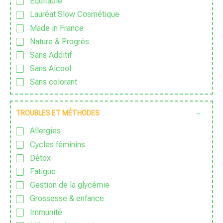
Équitable
Lauréat Slow Cosmétique
Made in France
Nature & Progrès
Sans Additif
Sans Alcool
Sans colorant
Sans Conservateur
Sans Excipient
TROUBLES ET MÉTHODES
Sans Gluten
Allergies
Sans huile de palme
Cycles féminins
Sans huile essentielle
Détox
Sans lactose
Fatigue
Sans nanoparticules
Gestion de la glycémie
Sans OGM
Grossesse & enfance
Sans parfum
Immunité
Sans Pesticide