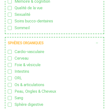
Mémoire & cognition
Sans sucre ajouté
Qualité de la vue
Sauvage
Sexualité
Traditionnel
Soins bucco-dentaires
Vegan
Sommeil
Végétarien
Sport & Vitalité
Zéro déchet
Stress
SPHÈRES ORGANIQUES
Zen
Cardio-vasculaire
Cerveau
Foie & vésicule
Intestins
ORL
Os & articulations
Peau, Ongles & Cheveux
Sang
Sphère digestive