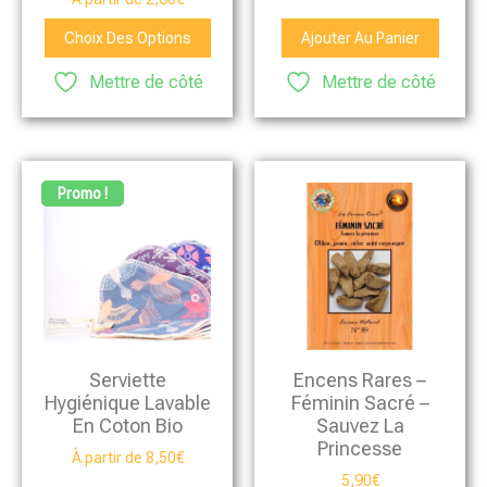
Choix Des Options
Ajouter Au Panier
Mettre de côté
Mettre de côté
Promo !
Serviette
Encens Rares –
Hygiénique Lavable
Féminin Sacré –
En Coton Bio
Sauvez La
Princesse
À partir de
8,50
€
5,90
€