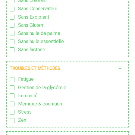
Sans colorant
Sans Conservateur
Sans Excipient
Sans Gluten
Sans huile de palme
Sans huile essentielle
Sans lactose
Sans nanoparticules
Sans OGM
TROUBLES ET MÉTHODES
Sans Pesticide
Fatigue
Sans sucre ajouté
Gestion de la glycémie
Vegan
Immunité
Végétarien
Mémoire & cognition
Stress
Zen