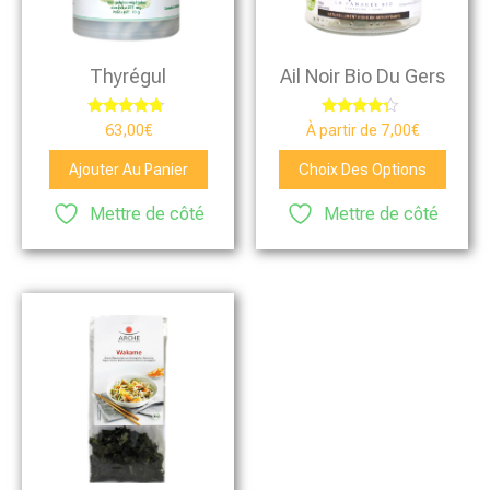
Thyrégul
Ail Noir Bio Du Gers
Note
Note
63,00
€
À partir de
7,00
€
4.50
4.13
sur 5
sur 5
Ajouter Au Panier
Choix Des Options
Mettre de côté
Mettre de côté