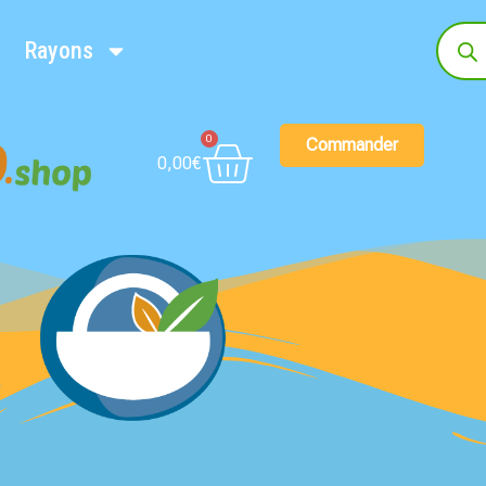
Rayons
0
Commander
0,00
€