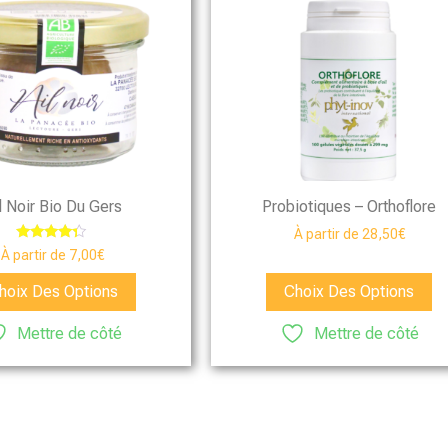
l Noir Bio Du Gers
Probiotiques – Orthoflore
À partir de
28,50
€
Note
À partir de
7,00
€
4.13
sur 5
hoix Des Options
Choix Des Options
Mettre de côté
Mettre de côté