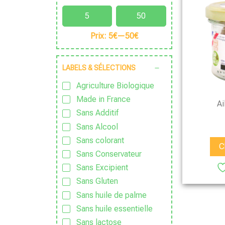
Prix:
5€
—
50€
LABELS & SÉLECTIONS
Agriculture Biologique
Made in France
Ai
Sans Additif
Sans Alcool
Sans colorant
C
Sans Conservateur
Sans Excipient
Sans Gluten
Sans huile de palme
Sans huile essentielle
Sans lactose