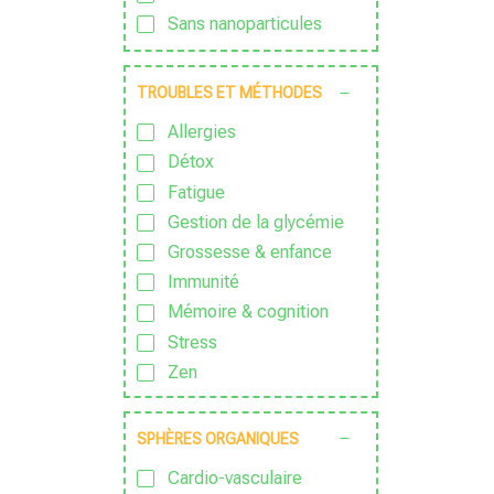
Sans nanoparticules
Sans OGM
Sans parfum
TROUBLES ET MÉTHODES
Sans Pesticide
Allergies
Sans sucre ajouté
Détox
Vegan
Fatigue
Végétarien
Gestion de la glycémie
Grossesse & enfance
Immunité
Mémoire & cognition
Stress
Zen
SPHÈRES ORGANIQUES
Cardio-vasculaire