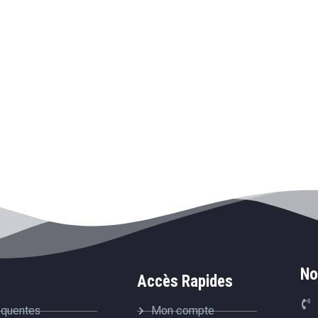
No
Accès Rapides
équentes
Mon compte