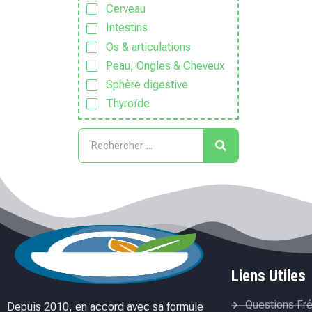
Cerveau
Intestins
Os & articulations
Peau, Ongles & Cheveux
Sphère digestive
Thyroïde
Liens Utiles
Questions Fr
Depuis 2010, en accord avec sa formule