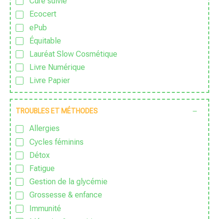
Cure suivie
Ecocert
ePub
Équitable
Lauréat Slow Cosmétique
Livre Numérique
Livre Papier
Made in France
Nature & Progrès
TROUBLES ET MÉTHODES
PDF
Allergies
Sans Additif
Cycles féminins
Sans Alcool
Détox
Sans colorant
Fatigue
Sans Conservateur
Gestion de la glycémie
Sans Excipient
Grossesse & enfance
Sans Gluten
Immunité
Sans huile de palme