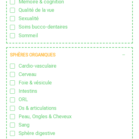
Mémoire & cognition
Sans huile essentielle
Qualité de la vue
Sans lactose
Sexualité
Sans nanoparticules
Soins bucco-dentaires
Sans OGM
Sommeil
Sans parfum
Sport & Vitalité
Sans Pesticide
Stress
SPHÈRES ORGANIQUES
Sans sucre ajouté
Zen
Sauvage
Cardio-vasculaire
Traditionnel
Cerveau
Vegan
Foie & vésicule
Végétarien
Intestins
Zéro déchet
ORL
Os & articulations
Peau, Ongles & Cheveux
Sang
Sphère digestive