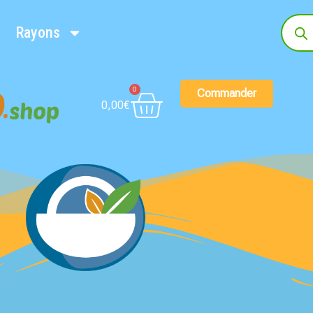
Rayons
0
Commander
0,00
€