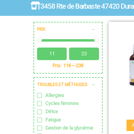
3458 Rte de Barbaste 47420 Dura
PRIX
Prix:
11€
—
23€
TROUBLES ET MÉTHODES
Allergies
Cycles féminins
Détox
Fatigue
Gestion de la glycémie