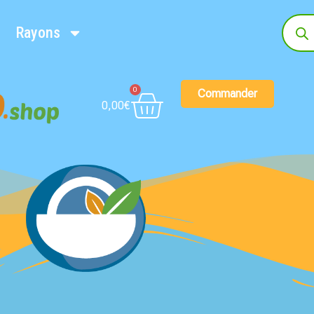
Rayons
0
Commander
0,00
€