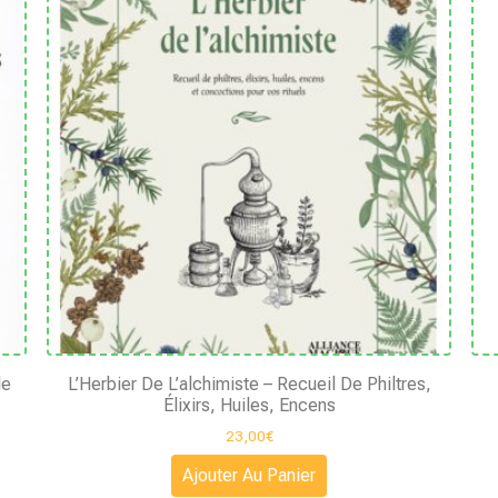
le
L’Herbier De L’alchimiste – Recueil De Philtres,
Élixirs, Huiles, Encens
23,00
€
Ajouter Au Panier