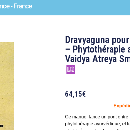
nce - France
Dravyaguna pour
– Phytothérapie 
Vaidya Atreya Sm
64,15
€
Expédi
Ce manuel lance un pont entre 
phytothérapie ayurvédique, et 