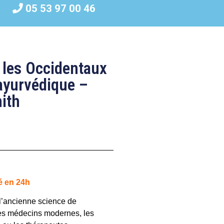
05 53 97 00 46
 les Occidentaux
ayurvédique –
ith
é en 24h
l’ancienne science de
les médecins modernes, les