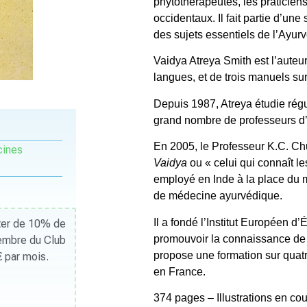
phytothérapeutes, les praticien
occidentaux. Il fait partie d’une 
des sujets essentiels de l’Ayur
Vaidya Atreya Smith est l’auteur
langues, et de trois manuels su
Depuis 1987, Atreya étudie rég
grand nombre de professeurs d
En 2005, le Professeur K.C. Chu
ines
Vaidya
ou « celui qui connaît les
employé en Inde à la place du m
de médecine ayurvédique.
Il a fondé l’Institut Européen 
iter de 10% de
promouvoir la connaissance de
Membre du Club
propose une formation sur quat
 par mois.
en France.
374 pages – Illustrations en cou