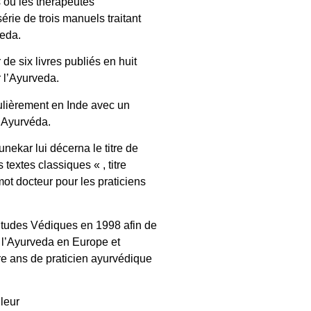
s ou les thérapeutes
série de trois manuels traitant
veda.
 de six livres publiés en huit
r l’Ayurveda.
ulièrement en Inde avec un
’Ayurvéda.
nekar lui décerna le titre de
 textes classiques « , titre
ot docteur pour les praticiens
d’Études Védiques en 1998 afin de
 l’Ayurveda en Europe et
re ans de praticien ayurvédique
leur