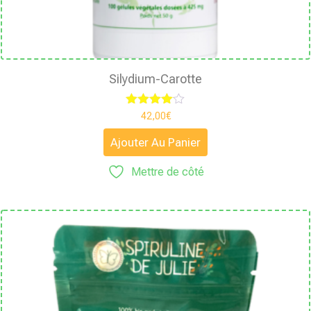
Silydium-Carotte
Note
42,00
€
4.00
sur 5
Ajouter Au Panier
Mettre de côté