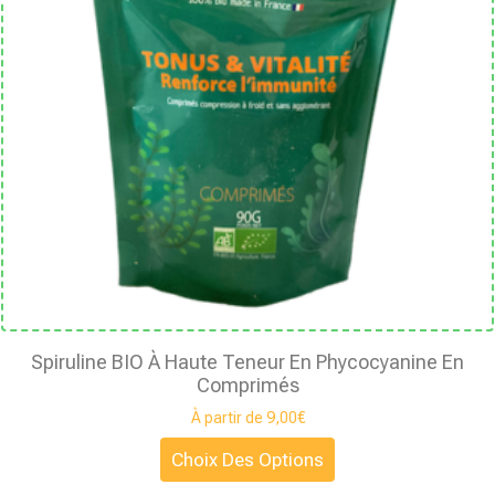
Spiruline BIO À Haute Teneur En Phycocyanine En
Comprimés
À partir de
9,00
€
Choix Des Options