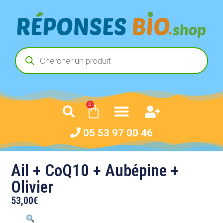
0
05 53 97 00 46
Ail + CoQ10 + Aubépine +
Olivier
53,00
€