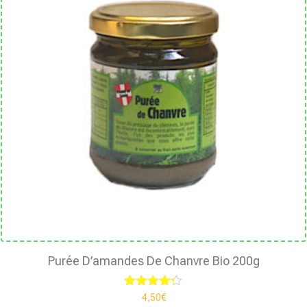
Purée D’amandes De Chanvre Bio 200g
Note
4,50
€