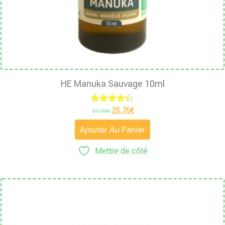
HE Manuka Sauvage 10ml
Note
25,75
€
27,00
€
4.33
sur 5
Ajouter Au Panier
Mettre de côté