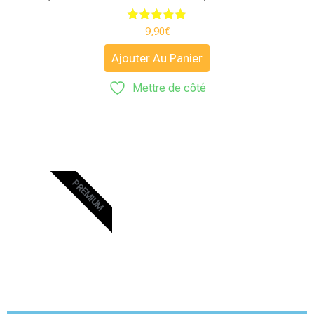
Note
9,90
€
5.00
sur 5
Ajouter Au Panier
Mettre de côté
PREMIUM