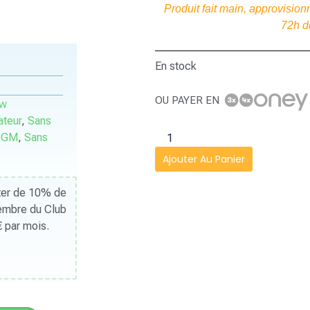
Produit fait main, approvisi
72h d
En stock
OU PAYER EN
ow
ateur
,
Sans
OGM
,
Sans
Ajouter Au Panier
iter de 10% de
Membre du Club
 par mois.