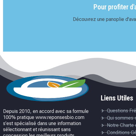
Pour profiter d
Découvrez une panoplie d'avan
Liens Utiles
Questions Fr
Depuis 2010, en accord avec sa formule
100% pratique www.reponsesbio.com
Qui sommes-
s’est spécialisé dans une information
Notre Charte 
sélectionnant et réunissant sans
Conditions G
concession les meilleurs produits