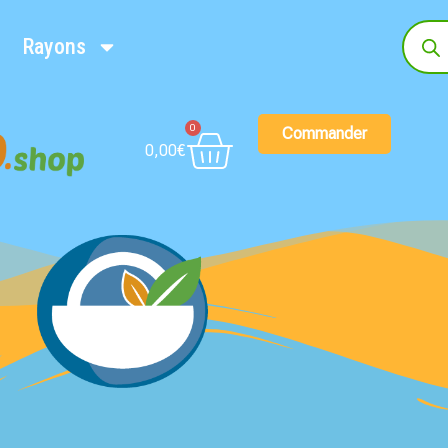
Rayons
0
Commander
0,00
€