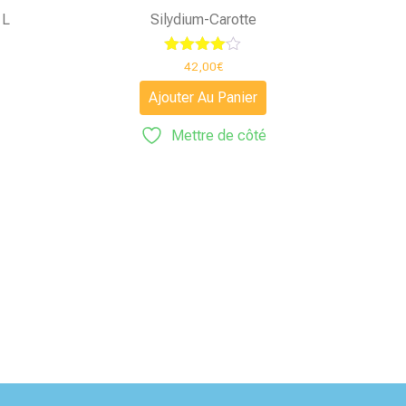
1L
Silydium-Carotte
Note
42,00
€
4.00
sur 5
Ajouter Au Panier
Mettre de côté