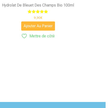
Hydrolat De Bleuet Des Champs Bio 100ml
Note
9,90
€
5.00
sur 5
Ajouter Au Panier
Mettre de côté