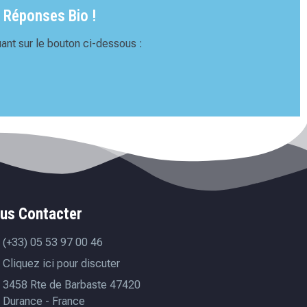
 Réponses Bio !
ant sur le bouton ci-dessous :
us Contacter
(+33) 05 53 97 00 46
Cliquez ici pour discuter
3458 Rte de Barbaste 47420
Durance - France