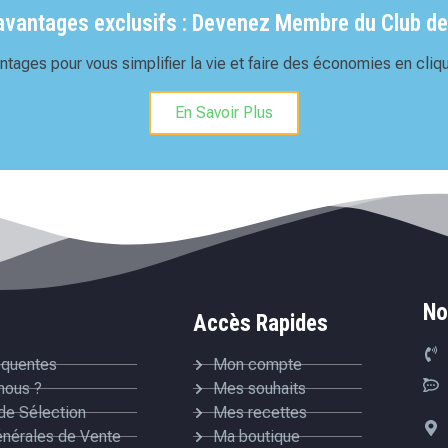
'avantages exclusifs : Devenez Membre du Club de
tages pour vous simplifier la vie et faire des économies en cliqu
En Savoir Plus
No
Accès Rapides
équentes
Mon compte
nous ?
Mes souhaits
de Sélection
Mes recettes
énérales de Vente
Ma boutique