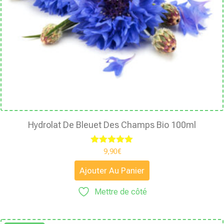
Hydrolat De Bleuet Des Champs Bio 100ml
Note
9,90
€
5.00
sur 5
Ajouter Au Panier
Mettre de côté