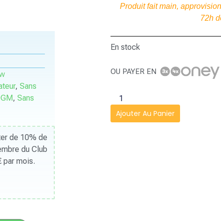
Produit fait main, approvis
72h d
En stock
OU PAYER EN
ow
ateur
,
Sans
OGM
,
Sans
Ajouter Au Panier
iter de 10% de
Membre du Club
 par mois.