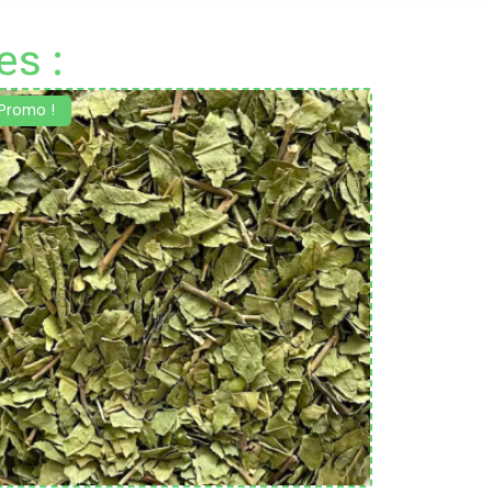
es :
Promo !