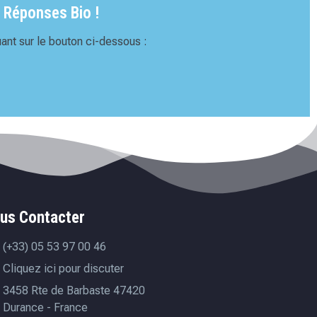
 Réponses Bio !
ant sur le bouton ci-dessous :
us Contacter
(+33) 05 53 97 00 46
Cliquez ici pour discuter
3458 Rte de Barbaste 47420
Durance - France