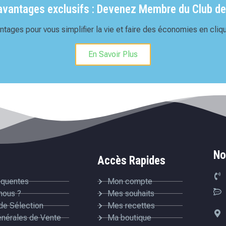
'avantages exclusifs : Devenez Membre du Club de
tages pour vous simplifier la vie et faire des économies en cliqu
En Savoir Plus
No
Accès Rapides
équentes
Mon compte
nous ?
Mes souhaits
de Sélection
Mes recettes
énérales de Vente
Ma boutique