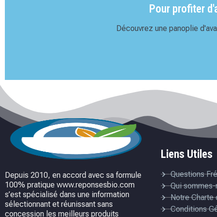
Pour profiter d
Découvrez une panoplie d'avan
Liens Utiles
Questions Fr
Depuis 2010, en accord avec sa formule
100% pratique www.reponsesbio.com
Qui sommes-
s’est spécialisé dans une information
Notre Charte 
sélectionnant et réunissant sans
Conditions G
concession les meilleurs produits