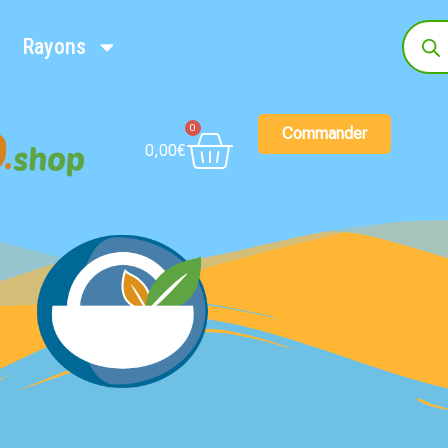
Rayons
0
Commander
0,00
€