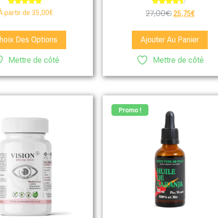
Note
Note
27,00
€
À partir de
35,00
€
25,75
€
5.00
4.33
sur 5
sur 5
hoix Des Options
Ajouter Au Panier
Mettre de côté
Mettre de côté
Promo !