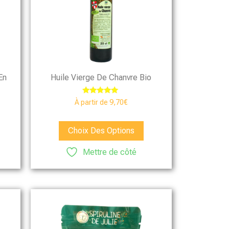
En
Huile Vierge De Chanvre Bio
Note
À partir de
9,70
€
5.00
sur 5
Choix Des Options
Mettre de côté