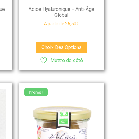
que
Acide Hyaluronique – Anti-Âge
Global
À partir de
26,50
€
Choix Des Options
Mettre de côté
Promo !