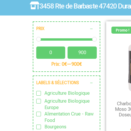
3458 Rte de Barbaste 47420 Dura
PRIX
Promo !
Prix:
0€
—
900€
LABELS & SÉLECTIONS
Agriculture Biologique
Agriculture Biologique
Charbo
Europe
Moso 30
Alimentation Crue - Raw
Doseu
Food
Bourgeons