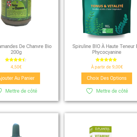
amandes De Chanvre Bio
Spiruline BIO À Haute Teneur 
200g
Phycocyanine
Note
Note
4,50
€
À partir de
9,00
€
4.25
4.75
sur 5
sur 5
Ajouter Au Panier
Choix Des Options
Mettre de côté
Mettre de côté