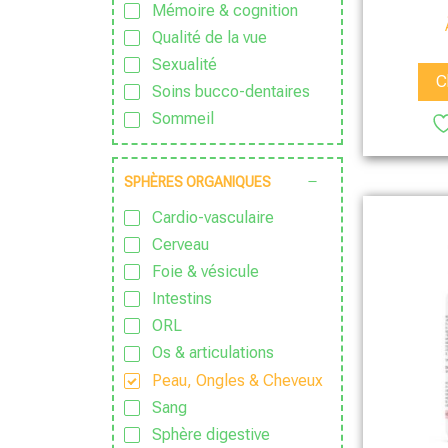
Sans huile essentielle
Mémoire & cognition
Sans lactose
Qualité de la vue
Sans nanoparticules
Sexualité
C
Sans OGM
Soins bucco-dentaires
Sans parfum
Sommeil
Sans Pesticide
Sport & Vitalité
Sans sucre ajouté
Stress
SPHÈRES ORGANIQUES
Sauvage
Zen
Cardio-vasculaire
Traditionnel
Cerveau
Vegan
Foie & vésicule
Végétarien
Intestins
Zéro déchet
ORL
Os & articulations
Peau, Ongles & Cheveux
Sang
Sphère digestive