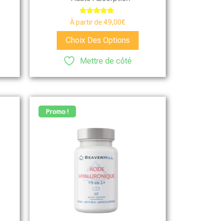
Note
À partir de
49,00
€
5.00
sur 5
Choix Des Options
Mettre de côté
Promo !