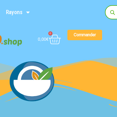
Rayons
0
Commander
0,00
€