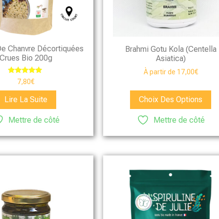
De Chanvre Décortiquées
Brahmi Gotu Kola (Centella
Crues Bio 200g
Asiatica)
À partir de
17,00
€
Note
7,80
€
5.00
sur 5
Lire La Suite
Choix Des Options
Mettre de côté
Mettre de côté