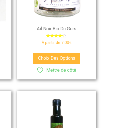
Ail Noir Bio Du Gers
Note
À partir de
7,00
€
4.13
sur 5
Choix Des Options
Mettre de côté