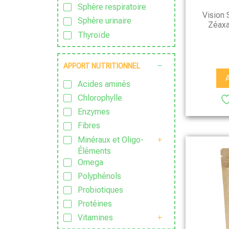
Sphère respiratoire
Vision 
Sphère urinaire
Zéaxa
Thyroïde
APPORT NUTRITIONNEL
Acides aminés
Chlorophylle
Enzymes
Fibres
Minéraux et Oligo-
Éléments
Omega
Polyphénols
Probiotiques
Protéines
Vitamines