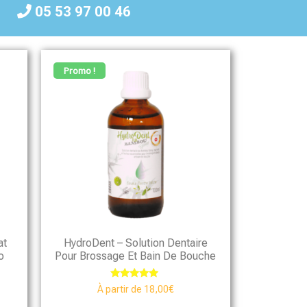
05 53 97 00 46
Promo !
at
HydroDent – Solution Dentaire
o
Pour Brossage Et Bain De Bouche
Note
À partir de
18,00
€
4.75
sur 5