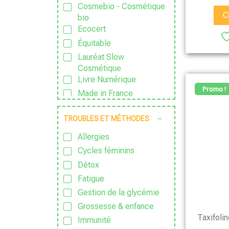
Cosmebio - Cosmétique
C
bio
Ecocert
Équitable
Lauréat Slow
Cosmétique
Livre Numérique
Promo !
Made in France
Nature & Progrès
TROUBLES ET MÉTHODES
PDF
Sans Additif
Allergies
Sans Alcool
Cycles féminins
Sans colorant
Détox
Sans Conservateur
Fatigue
Sans Excipient
Gestion de la glycémie
Sans Gluten
Grossesse & enfance
Taxifolin
Sans huile de palme
Immunité