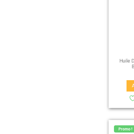
Huile 
B
Promo !