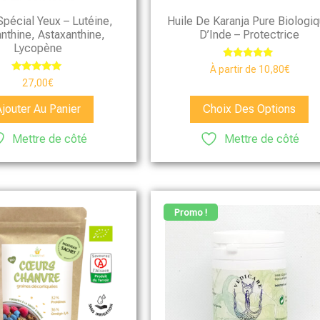
Spécial Yeux – Lutéine,
Huile De Karanja Pure Biologi
nthine, Astaxanthine,
D’Inde – Protectrice
Lycopène
Note
À partir de
10,80
€
5.00
Note
27,00
€
sur 5
5.00
sur 5
Ajouter Au Panier
Choix Des Options
Mettre de côté
Mettre de côté
Promo !