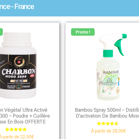
nce - France
Promo !
n Végétal Ultra Activé
Bambou Spray 500ml – Distill
00 – Poudre + Cuillère
D’activation De Bambou Mos
se En Bois OFFERTE
Note
À partir de
28,00
€
4.46
Note
À partir de
22,50
€
sur 5