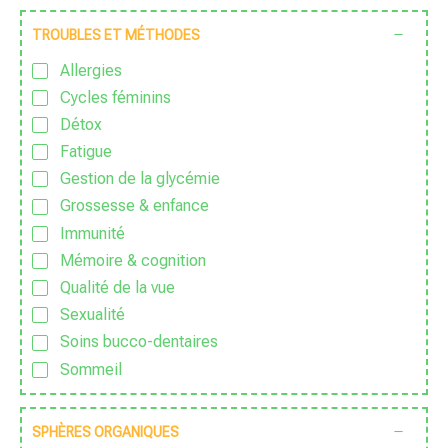
Sans Conservateur
TROUBLES ET MÉTHODES
Sans Excipient
Allergies
Sans Gluten
Cycles féminins
Sans huile de palme
Détox
Sans huile essentielle
Fatigue
Sans lactose
Gestion de la glycémie
Sans nanoparticules
Grossesse & enfance
Sans OGM
Immunité
Sans parfum
Mémoire & cognition
Sans Pesticide
Qualité de la vue
Sans sucre ajouté
Sexualité
Sauvage
Soins bucco-dentaires
Traditionnel
Sommeil
Vegan
Sport & Vitalité
Végétarien
Stress
SPHÈRES ORGANIQUES