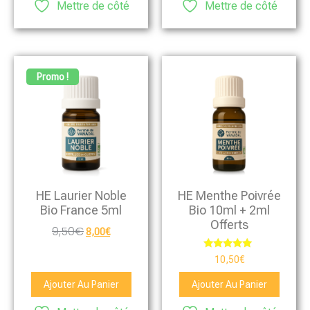
Mettre de côté
Mettre de côté
Promo !
HE Laurier Noble
HE Menthe Poivrée
Bio France 5ml
Bio 10ml + 2ml
Offerts
9,50
€
8,00
€
Note
10,50
€
5.00
sur 5
Ajouter Au Panier
Ajouter Au Panier