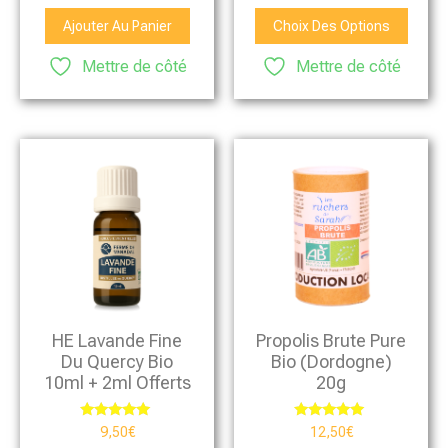
sur 5
Ajouter Au Panier
Choix Des Options
Mettre de côté
Mettre de côté
HE Lavande Fine
Propolis Brute Pure
Du Quercy Bio
Bio (Dordogne)
10ml + 2ml Offerts
20g
Note
Note
9,50
€
12,50
€
5.00
5.00