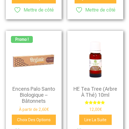
Mettre de côté
Mettre de côté
Promo !
HE Tea Tree (arbre
Encens Palo Santo
À Thé) 10ml
Biologique –
Bâtonnets
Note
12,00
€
À partir de
2,60
€
5.00
sur 5
Choix Des Options
Lire La Suite