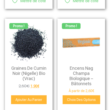
Mettre de côté
Mettre de côté
Promo !
Promo !
Graines De Cumin
Encens Nag
Noir (Nigelle) Bio
Champa
(Vrac)
Biologique –
Bâtonnets
2,50
€
1,90
€
À partir de
2,60
€
Ajouter Au Panier
Choix Des Options