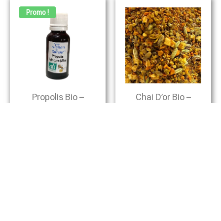
Promo !
Propolis Bio –
Chai D’or Bio –
Teinture-Mère
Curcuma,
Gingembre,
17,00
€
12,50
€
Fenouil… (vrac)
3,60
€
Ajouter Au Panier
Ajouter Au Panier
Promo !