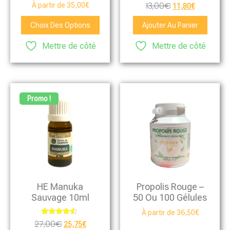
Note
13,00
€
À partir de
35,00
€
11,80
€
5.00
sur 5
Choix Des Options
Ajouter Au Panier
Mettre de côté
Mettre de côté
Promo !
HE Manuka
Propolis Rouge –
Sauvage 10ml
50 Ou 100 Gélules
À partir de
36,50
€
Note
27,00
€
25,75
€
4.33