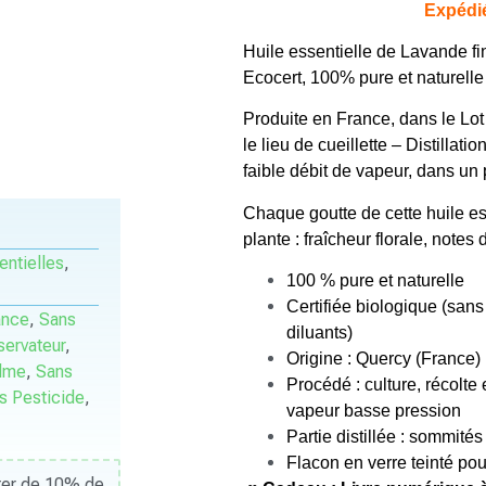
Expédi
client
Huile essentielle de Lavande fi
Ecocert, 100% pure et naturelle
Produite en France, dans le Lot (
le lieu de cueillette –
Distillati
faible débit de vapeur, dans un 
Chaque goutte de cette huile es
plante : fraîcheur florale, notes
entielles
,
100 % pure et naturelle
Certifiée biologique (sans
ance
,
Sans
diluants)
ervateur
,
Origine : Quercy (France)
alme
,
Sans
Procédé : culture, récolte e
s Pesticide
,
vapeur basse pression
Partie distillée : sommités
Flacon en verre teinté po
iter de 10% de