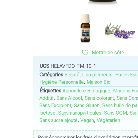
Mettre de côté
UGS
HELAVFDQ-TM-10-1
Catégories
Beauté
,
Compléments
,
Huiles Ess
Hygiène Personnelle
,
Maison Bio
Étiquettes
Agriculture Biologique
,
Made in Fr
Additif
,
Sans Alcool
,
Sans colorant
,
Sans Cons
Sans Excipient
,
Sans Gluten
,
Sans huile de p
lactose
,
Sans nanoparticules
,
Sans OGM
,
San
Sans sucre ajouté
,
Vegan
,
Végétarien
Pour économiser les frais d’expédition et prof