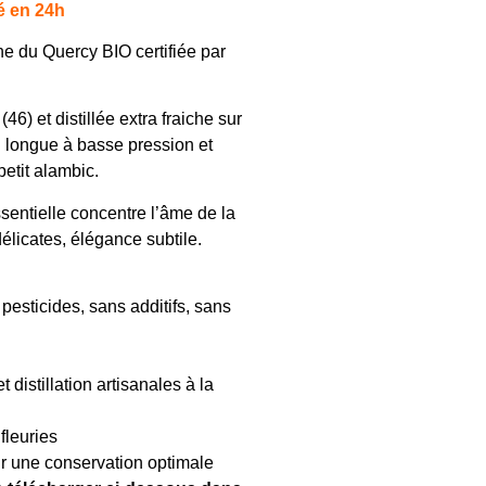
é en 24h
ne du Quercy BIO certifiée par
46) et distillée extra fraiche sur
on longue à basse pression et
petit alambic.
sentielle concentre l’âme de la
 délicates, élégance subtile.
 pesticides, sans additifs, sans
t distillation artisanales à la
 fleuries
ur une conservation optimale