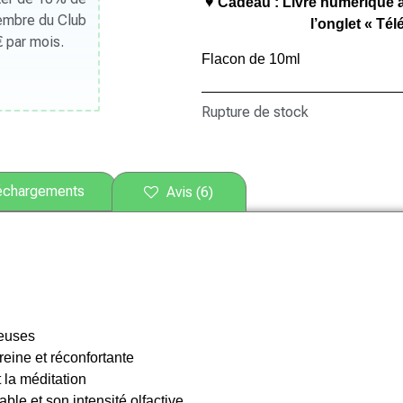
♥ Cadeau : Livre numérique 
Membre du Club
l’onglet « Té
 par mois.
Flacon de 10ml
Rupture de stock
échargements
Avis (6)
neuses
eine et réconfortante
 la méditation
le et son intensité olfactive