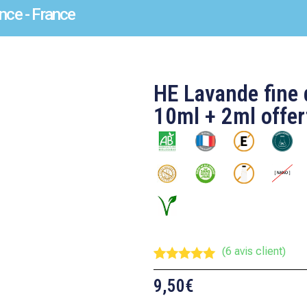
nce - France
HE Lavande fine 
10ml + 2ml offer
(
6
avis client)
Noté
6
5.00
sur 5
9,50
€
basé sur
notations