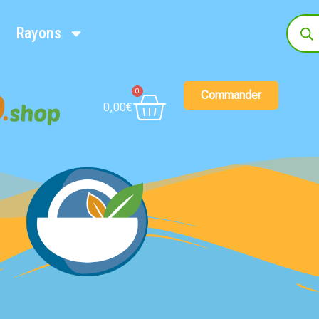
Rayons
0
Commander
0,00
€