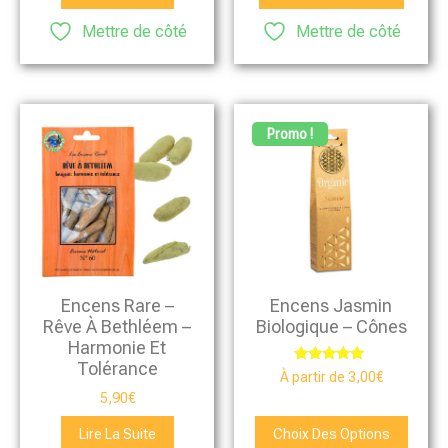
Mettre de côté
Mettre de côté
Promo !
Encens Rare –
Encens Jasmin
Rêve À Bethléem –
Biologique – Cônes
Harmonie Et
Tolérance
Note
À partir de
3,00
€
5.00
5,90
€
sur 5
Lire La Suite
Choix Des Options