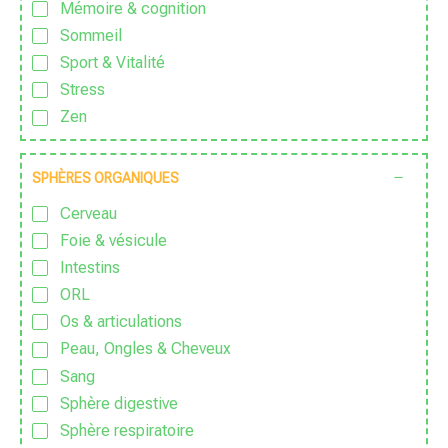
Mémoire & cognition
Sans parfum
Sommeil
Sans Pesticide
Sport & Vitalité
Sans sucre ajouté
Stress
Traditionnel
Zen
Vegan
Végétarien
SPHÈRES ORGANIQUES
Vidéos
Zéro déchet
Cerveau
Foie & vésicule
Intestins
ORL
Os & articulations
Peau, Ongles & Cheveux
Sang
Sphère digestive
Sphère respiratoire