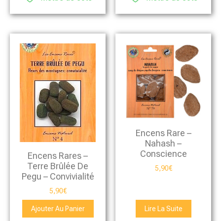
Encens Rare –
Nahash –
Conscience
Encens Rares –
Terre Brûlée De
5,90
€
Pegu – Convivialité
5,90
€
Ajouter Au Panier
Lire La Suite