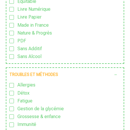
Équitable
Livre Numérique
Livre Papier
Made in France
Nature & Progrès
PDF
Sans Additif
Sans Alcool
Sans colorant
Sans Conservateur
TROUBLES ET MÉTHODES
Sans Excipient
Allergies
Sans Gluten
Détox
Sans huile de palme
Fatigue
Sans huile essentielle
Gestion de la glycémie
Sans lactose
Grossesse & enfance
Sans nanoparticules
Immunité
Sans OGM