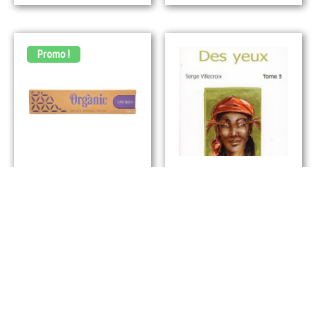
Promo !
Encens Lavande
Mudrâ Des Yeux –
Biologique –
Retrouver Son
Bâtonnets
Acuité Visuelle
À partir de
2,60
€
13,50
€
Choix Des Options
Ajouter Au Panier