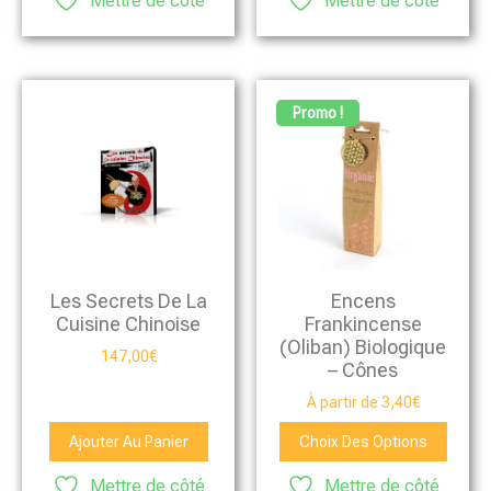
Mettre de côté
Mettre de côté
Promo !
Les Secrets De La
Encens
Cuisine Chinoise
Frankincense
(Oliban) Biologique
147,00
€
– Cônes
À partir de
3,40
€
Ajouter Au Panier
Choix Des Options
Mettre de côté
Mettre de côté