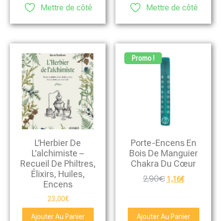
Mettre de côté
Mettre de côté
Promo !
L’Herbier De
Porte-Encens En
L’alchimiste –
Bois De Manguier
Recueil De Philtres,
Chakra Du Cœur
Élixirs, Huiles,
2,90
€
1,16
€
Encens
23,00
€
Ajouter Au Panier
Ajouter Au Panier