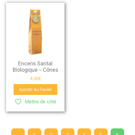
Encens Santal
Biologique – Cônes
4,00
€
Ajouter Au Panier
Mettre de côté
6
←
1
2
3
4
5