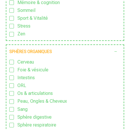
Mémoire & cognition
Sans parfum
Sommeil
Sans Pesticide
Sport & Vitalité
Sans sucre ajouté
Stress
Traditionnel
Zen
Vegan
Végétarien
SPHÈRES ORGANIQUES
Vidéos
Zéro déchet
Cerveau
Foie & vésicule
Intestins
ORL
Os & articulations
Peau, Ongles & Cheveux
Sang
Sphère digestive
Sphère respiratoire