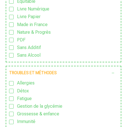
Équitable
Livre Numérique
Livre Papier
Made in France
Nature & Progrès
PDF
Sans Additif
Sans Alcool
Sans colorant
Sans Conservateur
TROUBLES ET MÉTHODES
Sans Excipient
Allergies
Sans Gluten
Détox
Sans huile de palme
Fatigue
Sans huile essentielle
Gestion de la glycémie
Sans lactose
Grossesse & enfance
Sans nanoparticules
Immunité
Sans OGM