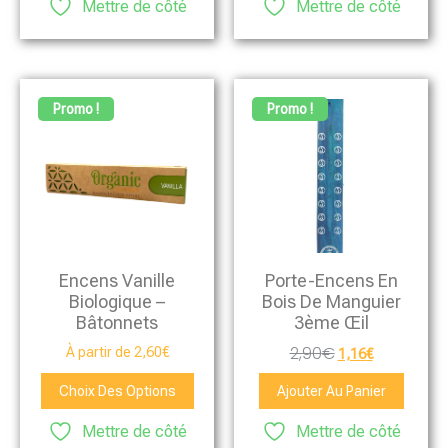
Mettre de côté
Mettre de côté
Promo !
Promo !
Encens Vanille
Porte-Encens En
Biologique –
Bois De Manguier
Bâtonnets
3ème Œil
2,90
€
À partir de
2,60
€
1,16
€
Choix Des Options
Ajouter Au Panier
Mettre de côté
Mettre de côté