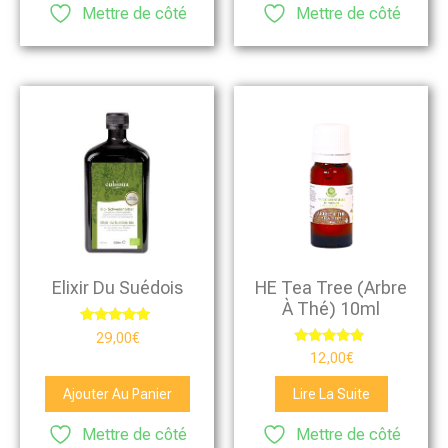
Mettre de côté
Mettre de côté
HE Tea Tree (arbre
Elixir Du Suédois
À Thé) 10ml
Note
29,00
€
5.00
Note
12,00
€
sur 5
5.00
sur 5
Ajouter Au Panier
Lire La Suite
Mettre de côté
Mettre de côté