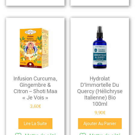
Infusion Curcuma,
Hydrolat
Gingembre &
D’Immortelle Du
Citron – Shoti Maa
Quercy (Hélichryse
« Je Vois »
Italienne) Bio
100ml
3,60
€
9,90
€
Lire La Suite
Ajouter Au Panier