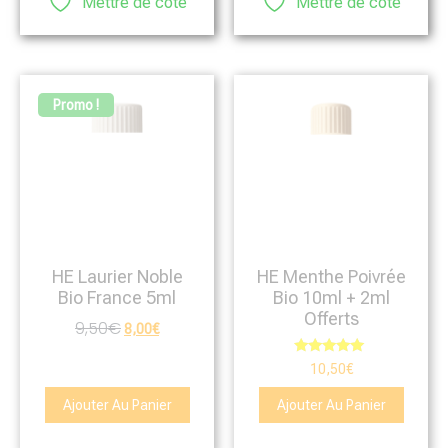
Mettre de côté
Mettre de côté
Promo !
HE Laurier Noble
HE Menthe Poivrée
Bio France 5ml
Bio 10ml + 2ml
Offerts
9,50
€
8,00
€
Note
10,50
€
5.00
sur 5
Ajouter Au Panier
Ajouter Au Panier