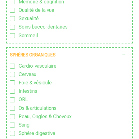
Mémoire & cognition
Sans huile essentielle
Qualité de la vue
Sans lactose
Sexualité
Sans nanoparticules
Soins bucco-dentaires
Sans OGM
Sommeil
Sans parfum
Sport & Vitalité
Sans Pesticide
Stress
SPHÈRES ORGANIQUES
Sans sucre ajouté
Zen
Sauvage
Cardio-vasculaire
Traditionnel
Cerveau
Vegan
Foie & vésicule
Végétarien
Intestins
Zéro déchet
ORL
Os & articulations
Peau, Ongles & Cheveux
Sang
Sphère digestive