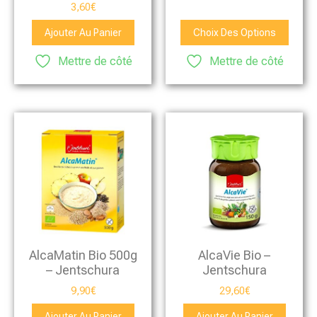
3,60
€
Ajouter Au Panier
Choix Des Options
Mettre de côté
Mettre de côté
AlcaMatin Bio 500g
AlcaVie Bio –
– Jentschura
Jentschura
9,90
€
29,60
€
Ajouter Au Panier
Ajouter Au Panier