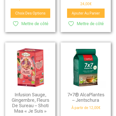
24,00
€
Choix Des Options
Ajouter Au Panier
Mettre de côté
Mettre de côté
Infusion Sauge,
7×7® AlcaPlantes
Gingembre, Fleurs
– Jentschura
De Sureau – Shoti
À partir de
12,00
€
Maa « Je Suis »