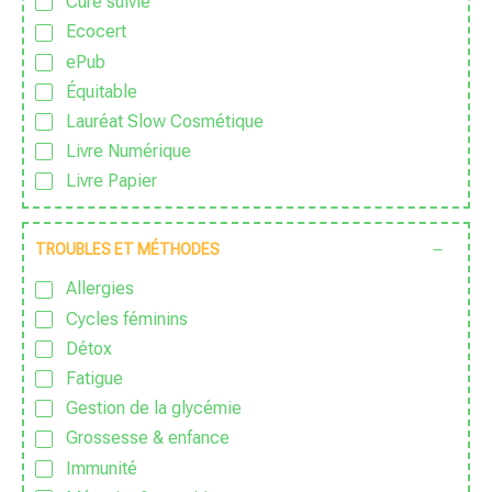
Cure suivie
Ecocert
ePub
Équitable
Lauréat Slow Cosmétique
Livre Numérique
Livre Papier
Made in France
Nature & Progrès
TROUBLES ET MÉTHODES
PDF
Allergies
Sans Additif
Cycles féminins
Sans Alcool
Détox
Sans colorant
Fatigue
Sans Conservateur
Gestion de la glycémie
Sans Excipient
Grossesse & enfance
Sans Gluten
Immunité
Sans huile de palme