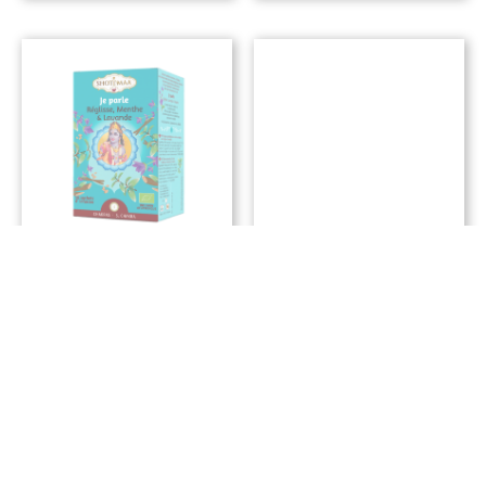
Infusion Réglisse,
Lyso-Home
Menthe & Lavande
Compte-Goutte
– Shoti Maa « Je
50ml
Parle »
21,00
€
3,60
€
Ajouter Au Panier
Ajouter Au Panier