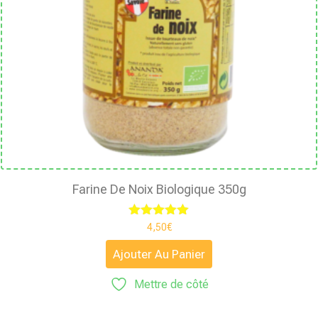
Farine De Noix Biologique 350g
Note
4,50
€
5.00
sur 5
Ajouter Au Panier
Mettre de côté