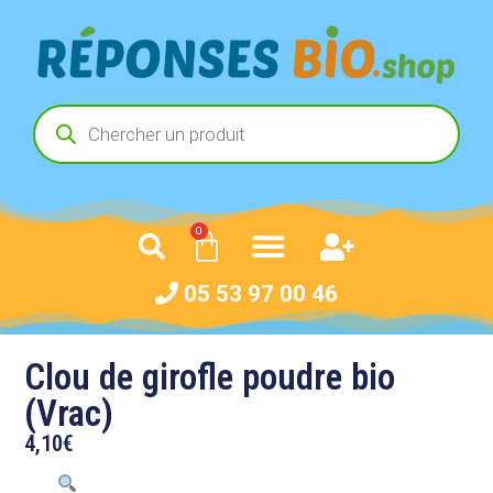
0
05 53 97 00 46
Clou de girofle poudre bio
(Vrac)
4,10
€