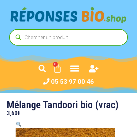
0
05 53 97 00 46
Mélange Tandoori bio (vrac)
3,60
€