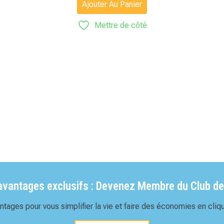
sur 5
Ajouter Au Panier
Mettre de côté
'avantages exclusifs : Devenez Membre du Club de
tages pour vous simplifier la vie et faire des économies en cliqu