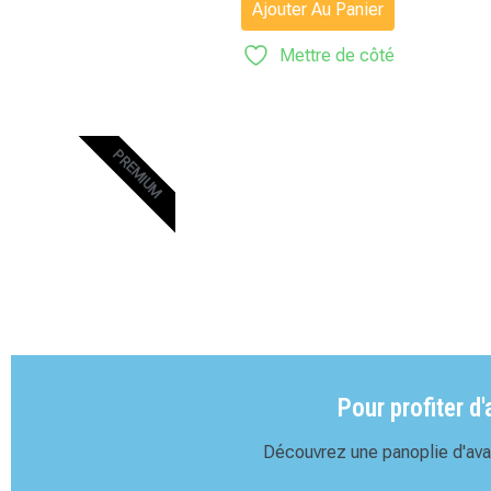
sur 5
Ajouter Au Panier
Mettre de côté
PREMIUM
Pour profiter d
Découvrez une panoplie d'avan