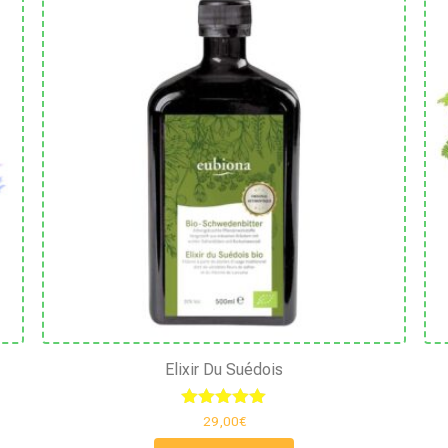
Elixir Du Suédois
Note
29,00
€
5.00