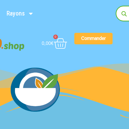
Rayons
0
Commander
0,00
€