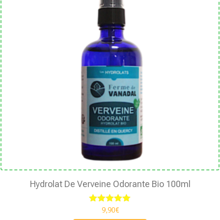
Hydrolat De Verveine Odorante Bio 100ml
Note
9,90
€
5.00