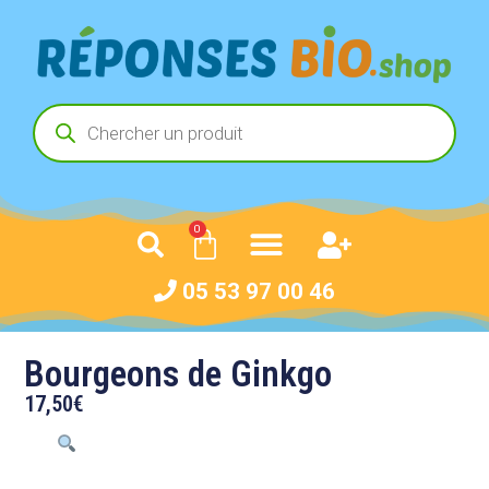
0
05 53 97 00 46
Bourgeons de Ginkgo
17,50
€