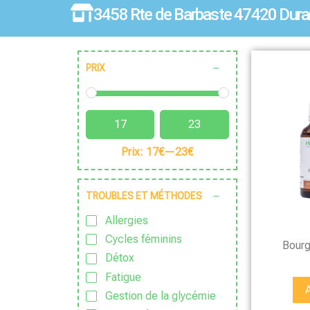
3458 Rte de Barbaste 47420 Dura
PRIX
Prix:
17€
—
23€
TROUBLES ET MÉTHODES
Allergies
Cycles féminins
Bourg
Détox
Fatigue
Gestion de la glycémie