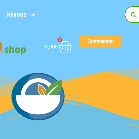
Rayons
0
Commander
0,00
€