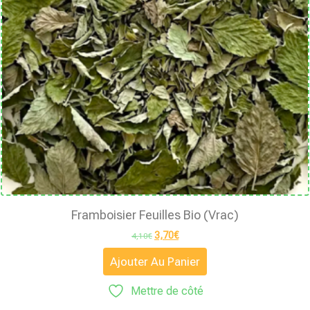
Framboisier Feuilles Bio (vrac)
3,70
€
4,10
€
Ajouter Au Panier
Mettre de côté