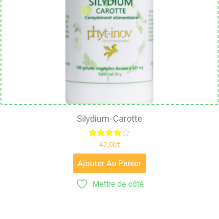
Silydium-Carotte
Note
42,00
€
4.00
sur 5
Ajouter Au Panier
Mettre de côté