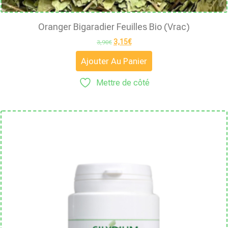
Oranger Bigaradier Feuilles Bio (vrac)
3,15
€
3,90
€
Ajouter Au Panier
Mettre de côté