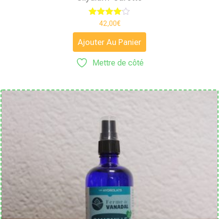
Note
42,00
€
4.00
sur 5
Ajouter Au Panier
Mettre de côté