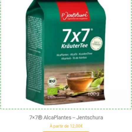
7×7® AlcaPlantes – Jentschura
À partir de
12,00
€