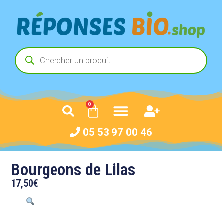
0
05 53 97 00 46
Bourgeons de Lilas
17,50
€