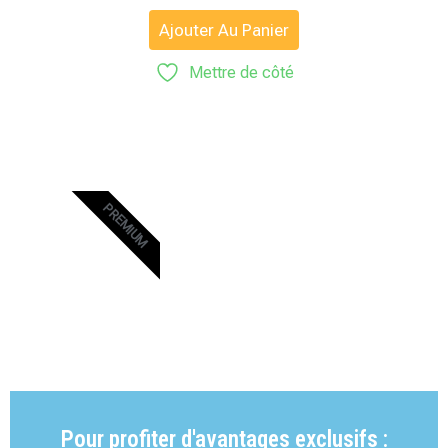
5.00
sur 5
Ajouter Au Panier
Mettre de côté
PREMIUM
Pour profiter d'avantages exclusifs :