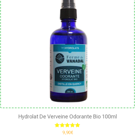
Hydrolat De Verveine Odorante Bio 100ml
Note
9,90
€