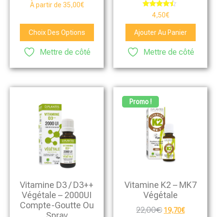
Note
À partir de
35,00
€
5.00
Note
4,50
€
sur 5
4.25
sur 5
Choix Des Options
Ajouter Au Panier
Mettre de côté
Mettre de côté
Promo !
Vitamine D3 / D3++
Vitamine K2 – MK7
Végétale – 2000UI
Végétale
Compte-Goutte Ou
22,00
€
19,70
€
Spray