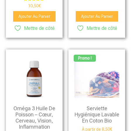
Note
10,50
€
5.00
sur 5
Ajouter Au Panier
Ajouter Au Panier
Mettre de côté
Mettre de côté
Promo !
Oméga 3 Huile De
Serviette
Poisson – Cœur,
Hygiénique Lavable
Cerveau, Vision,
En Coton Bio
Inflammation
À partir de
8,50
€