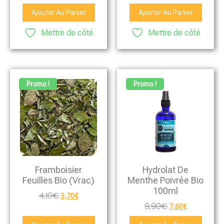
Ajouter Au Panier
Ajouter Au Panier
Mettre de côté
Mettre de côté
Promo !
Promo !
Framboisier
Hydrolat De
Feuilles Bio (vrac)
Menthe Poivrée Bio
100ml
4,10
€
3,70
€
9,90
€
7,60
€