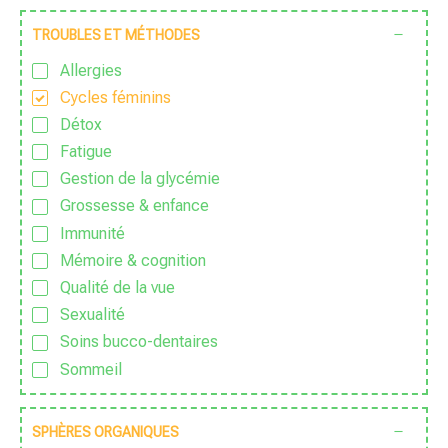
Sans huile de palme
TROUBLES ET MÉTHODES
Sans huile essentielle
Allergies
Sans lactose
Cycles féminins
Sans nanoparticules
Détox
Sans OGM
Fatigue
Sans parfum
Gestion de la glycémie
Sans Pesticide
Grossesse & enfance
Sans sucre ajouté
Immunité
Vegan
Mémoire & cognition
Végétarien
Qualité de la vue
Zéro déchet
Sexualité
Soins bucco-dentaires
Sommeil
Sport & Vitalité
Stress
SPHÈRES ORGANIQUES