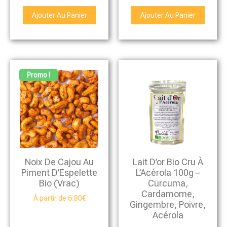
sur 5
Ajouter Au Panier
Ajouter Au Panier
Promo !
Noix De Cajou Au
Lait D’or Bio Cru À
Piment D’Espelette
L’Acérola 100g –
Bio (vrac)
Curcuma,
Cardamome,
À partir de
6,80
€
Gingembre, Poivre,
Acérola