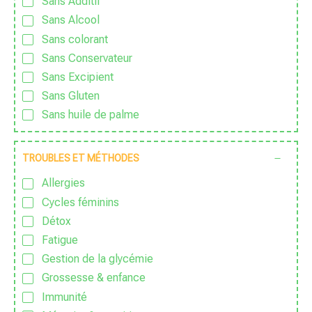
Sans Additif
Sans Alcool
Sans colorant
Sans Conservateur
Sans Excipient
Sans Gluten
Sans huile de palme
Sans huile essentielle
Sans lactose
TROUBLES ET MÉTHODES
Sans nanoparticules
Allergies
Sans OGM
Cycles féminins
Sans parfum
Détox
Sans Pesticide
Fatigue
Sans sucre ajouté
Gestion de la glycémie
Sauvage
Grossesse & enfance
Traditionnel
Immunité
Vegan