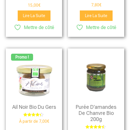
Note
Note
7,80
€
15,00
€
5.00
5.00
sur 5
sur 5
Lire La Suite
Lire La Suite
Mettre de côté
Mettre de côté
Promo !
Ail Noir Bio Du Gers
Purée D’amandes
De Chanvre Bio
200g
Note
À partir de
7,00
€
4.13
sur 5