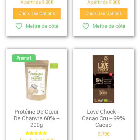
Note
À partir de
9,00
€
À partir de
9,00
€
4.75
sur 5
Choix Des Options
Choix Des Options
Mettre de côté
Mettre de côté
Promo !
Protéine De Cœur
Love Chock –
De Chanvre 60% –
Cacao Cru – 99%
200g
Cacao
5,70
€
Note