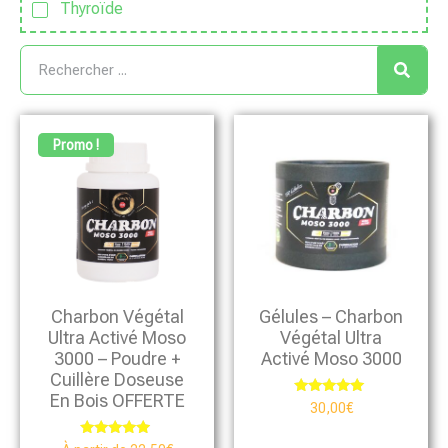
Thyroïde
Promo !
Charbon Végétal
Gélules – Charbon
Ultra Activé Moso
Végétal Ultra
3000 – Poudre +
Activé Moso 3000
Cuillère Doseuse
En Bois OFFERTE
Note
30,00
€
4.88
sur 5
Note