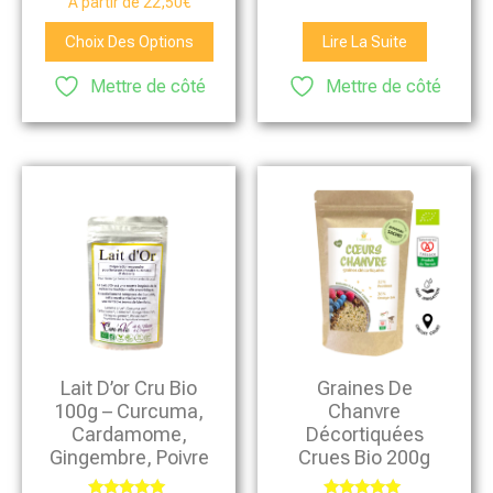
À partir de
22,50
€
4.76
sur 5
Choix Des Options
Lire La Suite
Mettre de côté
Mettre de côté
Graines De
Lait D’or Cru Bio
Chanvre
100g – Curcuma,
Décortiquées
Cardamome,
Crues Bio 200g
Gingembre, Poivre