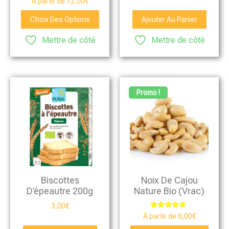
À partir de
12,00
€
5.00
sur 5
Choix Des Options
Ajouter Au Panier
Mettre de côté
Mettre de côté
Promo !
Biscottes
Noix De Cajou
D’épeautre 200g
Nature Bio (vrac)
3,00
€
Note
À partir de
6,00
€
4.75
sur 5