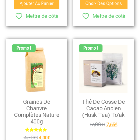
Ajouter Au Panier
Choix Des Options
Mettre de côté
Mettre de côté
Promo !
Promo !
Graines De
Thé De Cosse De
Chanvre
Cacao Ancien
Complètes Nature
(Husk Tea) To’ak
400g
17,00
€
7,65
€
Note
4,70
€
4,00
€
4.67