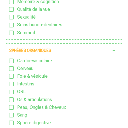
Mémoire & cognition
Sans sucre ajouté
Qualité de la vue
Sauvage
Sexualité
Traditionnel
Soins bucco-dentaires
Vegan
Sommeil
Végétarien
Sport & Vitalité
Stress
SPHÈRES ORGANIQUES
Zen
Cardio-vasculaire
Cerveau
Foie & vésicule
Intestins
ORL
Os & articulations
Peau, Ongles & Cheveux
Sang
Sphère digestive