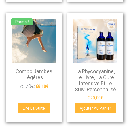
Promo !
Combo Jambes
La Phycocyanine,
Légères
Le Livre, La Cure
Intensive Et Le
75,70
€
68,10
€
Suivi Personnalisé
220,00
€
Lire La Suite
Ajouter Au Panier