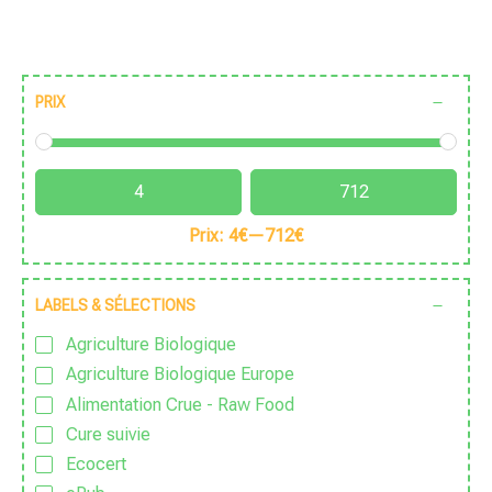
PRIX
Prix:
4€
—
712€
LABELS & SÉLECTIONS
Agriculture Biologique
Agriculture Biologique Europe
Alimentation Crue - Raw Food
Cure suivie
Ecocert