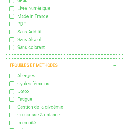
ePub
Livre Numérique
Made in France
PDF
Sans Additif
Sans Alcool
Sans colorant
Sans Conservateur
Sans Excipient
TROUBLES ET MÉTHODES
Sans Gluten
Allergies
Sans huile de palme
Cycles féminins
Sans huile essentielle
Détox
Sans lactose
Fatigue
Sans nanoparticules
Gestion de la glycémie
Sans OGM
Grossesse & enfance
Sans parfum
Immunité
Sans Pesticide