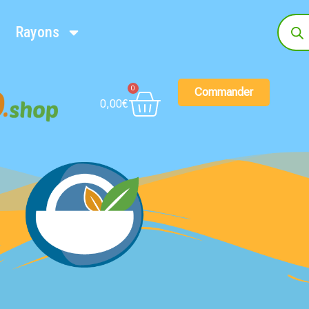
Rayons
0
Commander
0,00
€