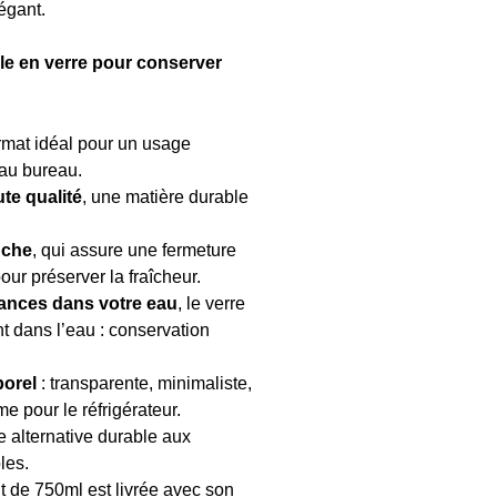
légant.
lle en verre pour conserver
ormat idéal pour un usage
 au bureau.
ute qualité
, une matière durable
nche
, qui assure une fermeture
ur préserver la fraîcheur.
tances dans votre eau
, le verre
 dans l’eau : conservation
porel
: transparente, minimaliste,
e pour le réfrigérateur.
e alternative durable aux
les.
nt de 750ml est livrée avec son