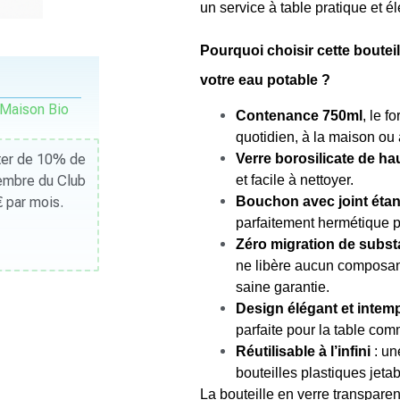
un service à table pratique et é
Pourquoi choisir cette boutei
votre eau potable ?
Maison Bio
Contenance 750ml
, le f
quotidien, à la maison ou
Verre borosilicate de ha
iter de 10% de
et facile à nettoyer.
Membre du Club
Bouchon avec joint éta
 par mois.
parfaitement hermétique po
Zéro migration de subs
ne libère aucun composant
saine garantie.
Design élégant et intem
parfaite pour la table comm
Réutilisable à l’infini
: un
bouteilles plastiques jetab
La bouteille en verre transpare