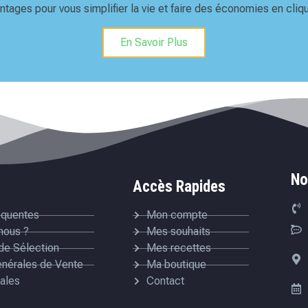
tages pour vous simplifier la vie et faire des économies en cliqu
En Savoir Plus
No
Accès Rapides
équentes
Mon compte
nous ?
Mes souhaits
de Sélection
Mes recettes
énérales de Vente
Ma boutique
ales
Contact