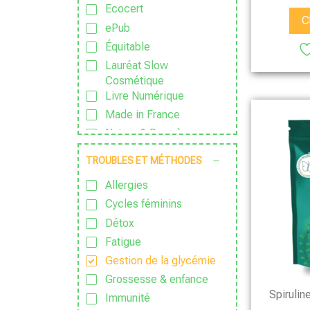
Ecocert
C
ePub
Équitable
Lauréat Slow
Cosmétique
Livre Numérique
Made in France
Nature & Progrès
PDF
TROUBLES ET MÉTHODES
Sans Additif
Allergies
Sans Alcool
Cycles féminins
Sans colorant
Détox
Sans Conservateur
Fatigue
Sans Excipient
Gestion de la glycémie
Sans Gluten
Grossesse & enfance
Sans huile de palme
Spirulin
Immunité
Sans huile essentielle