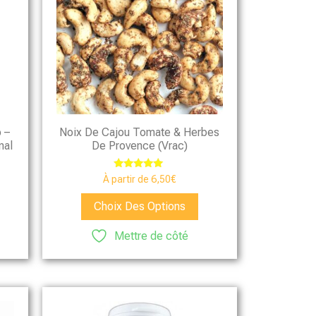
 –
Noix De Cajou Tomate & Herbes
nal
De Provence (vrac)
Note
À partir de
6,50
€
5.00
sur 5
Choix Des Options
Mettre de côté