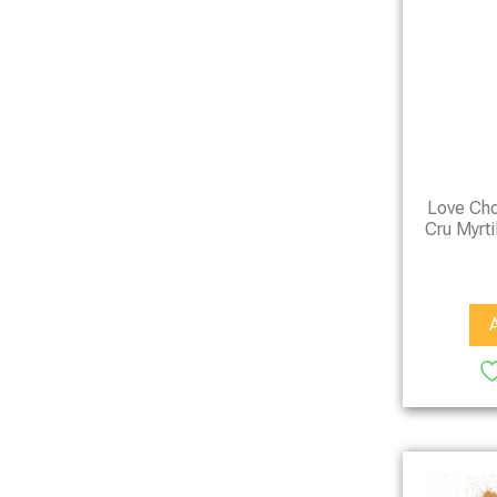
Love Cho
Cru Myrti