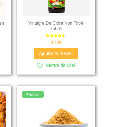
en
Vinaigre De Cidre Non Filtré
750ml
Note
4,10
€
4.50
sur 5
Ajouter Au Panier
Mettre de côté
Promo !