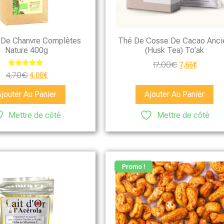
 De Chanvre Complètes
Thé De Cosse De Cacao Anci
Nature 400g
(Husk Tea) To’ak
17,00
€
7,65
€
Note
4,70
€
4,00
€
4.67
sur 5
Ajouter Au Panier
Ajouter Au Panier
Mettre de côté
Mettre de côté
Promo !