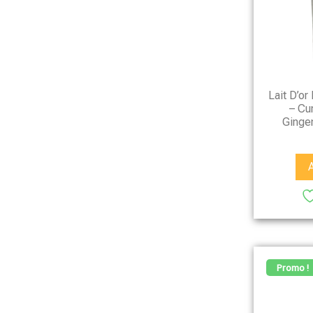
Lait D’or
– Cu
Ginge
Promo !