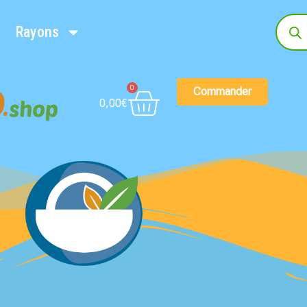
Rayons
0
Commander
0,00
€