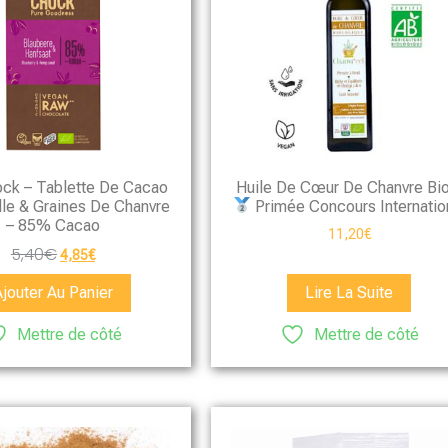
ck – Tablette De Cacao
Huile De Cœur De Chanvre Bio
lle & Graines De Chanvre
Primée Concours Internatio
– 85% Cacao
11,20
€
5,40
€
4,85
€
Ajouter Au Panier
Lire La Suite
Mettre de côté
Mettre de côté