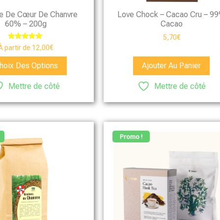
ne De Cœur De Chanvre
Love Chock – Cacao Cru – 9
60% – 200g
Cacao
5,70
€
Note
À partir de
12,00
€
5.00
sur 5
hoix Des Options
Ajouter Au Panier
Mettre de côté
Mettre de côté
Promo !