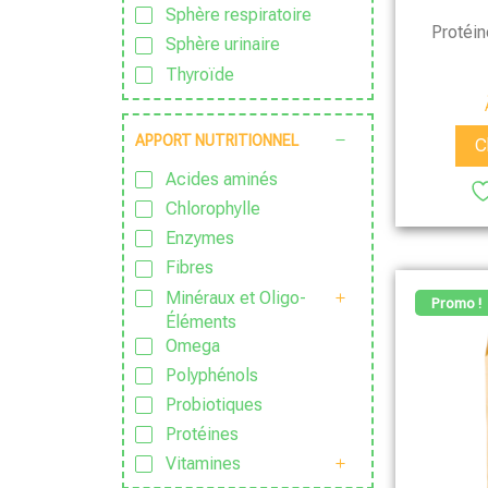
Sphère respiratoire
Protéi
Sphère urinaire
Thyroïde
APPORT NUTRITIONNEL
C
Acides aminés
Chlorophylle
Enzymes
Fibres
Minéraux et Oligo-
Promo !
Éléments
Omega
Polyphénols
Probiotiques
Protéines
Vitamines