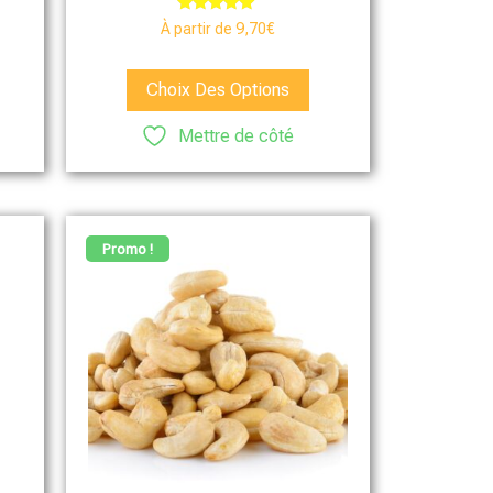
Note
À partir de
9,70
€
5.00
sur 5
Choix Des Options
Mettre de côté
Promo !