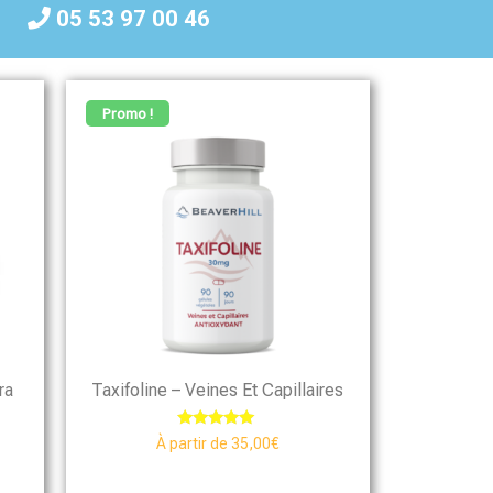
05 53 97 00 46
Promo !
ra
Taxifoline – Veines Et Capillaires
Note
À partir de
35,00
€
5.00
sur 5