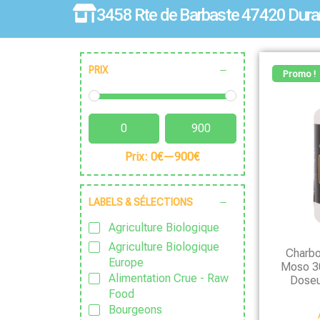
3458 Rte de Barbaste 47420 Dura
PRIX
Promo !
Prix:
0€
—
900€
LABELS & SÉLECTIONS
Agriculture Biologique
Agriculture Biologique
Charbo
Europe
Moso 30
Alimentation Crue - Raw
Doseu
Food
Bourgeons