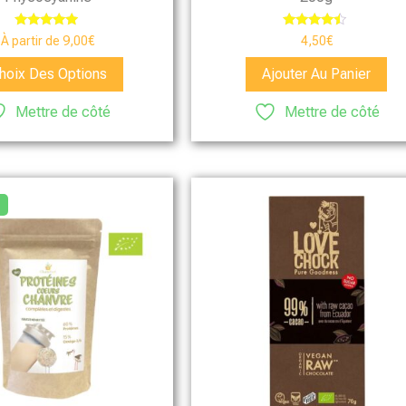
Note
Note
À partir de
9,00
€
4,50
€
4.75
4.25
sur 5
sur 5
hoix Des Options
Ajouter Au Panier
Mettre de côté
Mettre de côté