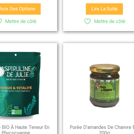
4.76
sur 5
hoix Des Options
Lire La Suite
Mettre de côté
Mettre de côté
e BIO À Haute Teneur En
Purée D’amandes De Chanvre 
Phycocyanine
200g