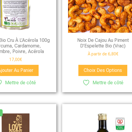
 Bio Cru À L’Acérola 100g
Noix De Cajou Au Piment
rcuma, Cardamome,
D’Espelette Bio (vrac)
mbre, Poivre, Acérola
À partir de
6,80
€
17,00
€
Ajouter Au Panier
Choix Des Options
Mettre de côté
Mettre de côté