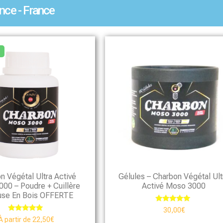
nce - France
n Végétal Ultra Activé
Gélules – Charbon Végétal Ult
00 – Poudre + Cuillère
Activé Moso 3000
se En Bois OFFERTE
Note
30,00
€
4.88
Note
À partir de
22,50
€
sur 5