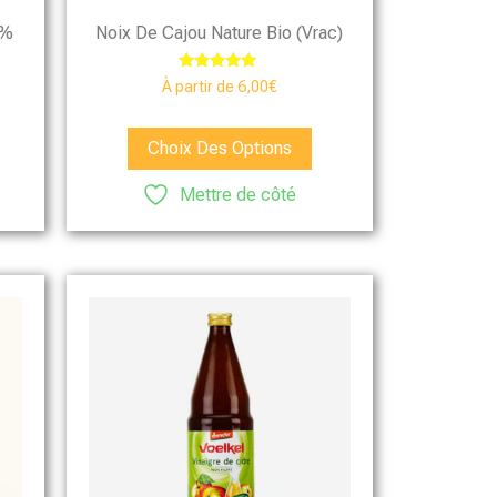
9%
Noix De Cajou Nature Bio (vrac)
Note
À partir de
6,00
€
4.75
sur 5
Choix Des Options
Mettre de côté