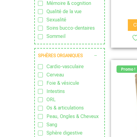
Mémoire & cognition
Sans lactose
Qualité de la vue
Sans nanoparticules
Sexualité
Sans OGM
C
Soins bucco-dentaires
Sans parfum
Sommeil
Sans Pesticide
Sport & Vitalité
Sans sucre ajouté
Stress
Sauvage
SPHÈRES ORGANIQUES
Zen
Traditionnel
Cardio-vasculaire
Promo !
Vegan
Cerveau
Végétarien
Foie & vésicule
Intestins
ORL
Os & articulations
Peau, Ongles & Cheveux
Sang
Sphère digestive