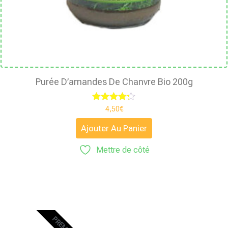
Purée D’amandes De Chanvre Bio 200g
Note
4,50
€
4.25
sur 5
Ajouter Au Panier
Mettre de côté
PREMIUM