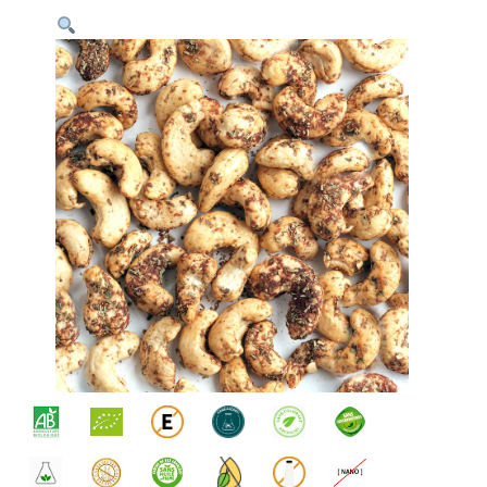
sur 5
basé sur
notation
client