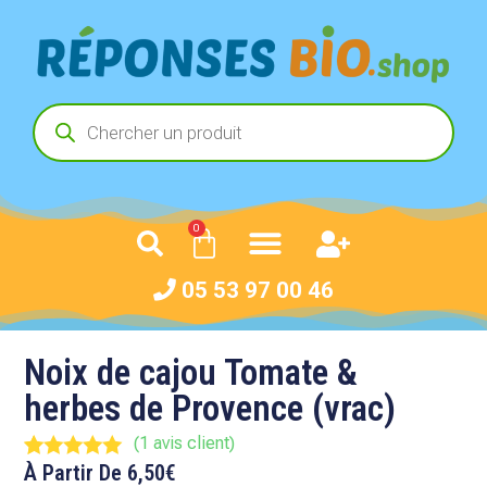
0
05 53 97 00 46
Noix de cajou Tomate &
herbes de Provence (vrac)
(
1
avis client)
À Partir De
6,50
€
Noté
1
5.00