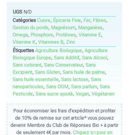
UGS
N/D
Catégories
Cuivre
,
Épicerie Fine
,
Fer
,
Fibres
,
Gestion du poids
,
Magnésium
,
Manganèse
,
Omega
,
Phosphore
,
Protéines
,
Vitamine E
,
Vitamine K
,
Vitamines B
,
Zinc
Étiquettes
Agriculture Biologique
,
Agriculture
Biologique Europe
,
Sans Additif
,
Sans Alcool
,
Sans colorant
,
Sans Conservateur
,
Sans
Excipient
,
Sans Gluten
,
Sans huile de palme
,
Sans huile essentielle
,
Sans lactose
,
Sans
nanoparticules
,
Sans OGM
,
Sans parfum
,
Sans
Pesticide
,
Sans sucre ajouté
,
Vegan
,
Végétarien
Pour économiser les frais d’expédition et profiter
de 10% de remise sur cet article* vous pouvez
devenir Membre du Club de Réponses Bio + à partir
de seulement 4€ par mois.
Cliquez ici pour en