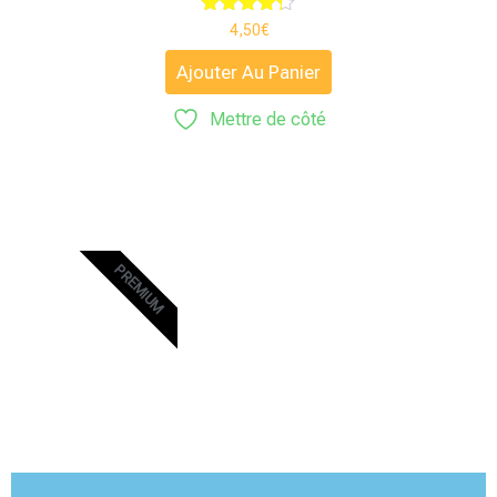
Note
4,50
€
4.25
sur 5
Ajouter Au Panier
Mettre de côté
PREMIUM