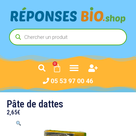
0
05 53 97 00 46
Pâte de dattes
2,65
€