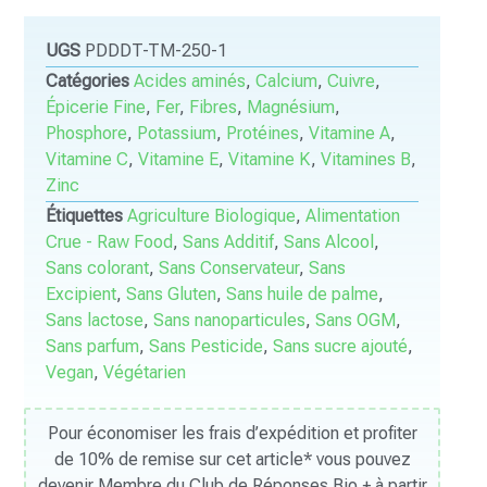
UGS
PDDDT-TM-250-1
Catégories
Acides aminés
,
Calcium
,
Cuivre
,
Épicerie Fine
,
Fer
,
Fibres
,
Magnésium
,
Phosphore
,
Potassium
,
Protéines
,
Vitamine A
,
Vitamine C
,
Vitamine E
,
Vitamine K
,
Vitamines B
,
Zinc
Étiquettes
Agriculture Biologique
,
Alimentation
Crue - Raw Food
,
Sans Additif
,
Sans Alcool
,
Sans colorant
,
Sans Conservateur
,
Sans
Excipient
,
Sans Gluten
,
Sans huile de palme
,
Sans lactose
,
Sans nanoparticules
,
Sans OGM
,
Sans parfum
,
Sans Pesticide
,
Sans sucre ajouté
,
Vegan
,
Végétarien
Pour économiser les frais d’expédition et profiter
de 10% de remise sur cet article* vous pouvez
devenir Membre du Club de Réponses Bio + à partir